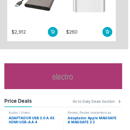
$
2,912
$
260
Price Deals
Go to Daily Deals Section
Audio / Video
Redes
,
Redes Inalámbricas
Au
ADAPTADOR USB 3.0 A 4X
Adaptador Apple MAGSAFE
A
HDMI USB-A A 4
A MAGSAFE 2 2
D
MONITORES – 1080P
F