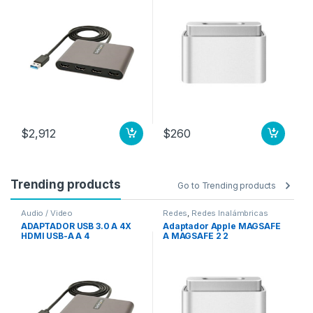
$
$
2,912
$
260
Trending products
Go to Trending products
Audio / Video
Redes
,
Redes Inalámbricas
Au
ADAPTADOR USB 3.0 A 4X
Adaptador Apple MAGSAFE
A
HDMI USB-A A 4
A MAGSAFE 2 2
D
MONITORES – 1080P
F
$