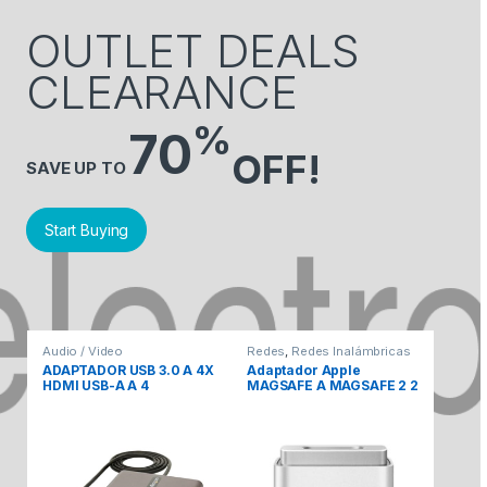
OUTLET DEALS
CLEARANCE
%
70
OFF!
SAVE UP TO
Start Buying
Audio / Video
Redes
,
Redes Inalámbricas
Audio
ADAPTADOR USB 3.0 A 4X
Adaptador Apple
Adap
HDMI USB-A A 4
MAGSAFE A MAGSAFE 2 2
Displ
MONITORES – 1080P
FIRE
$
1,