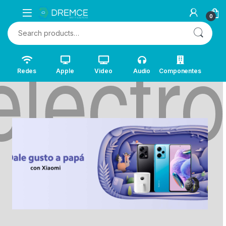
0
Search for:
Redes
Apple
Video
Audio
Componentes