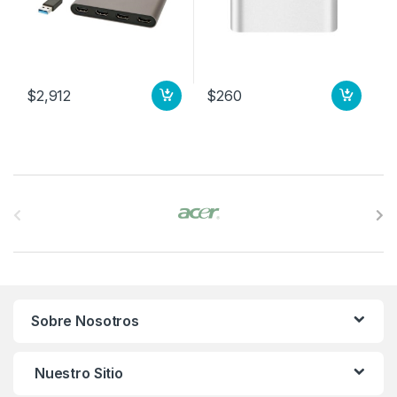
$
2,912
$
260
B
r
a
n
Sobre Nosotros
d
s
Nuestro Sitio