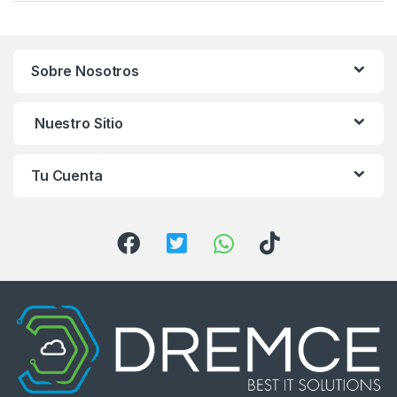
a
n
Sobre Nosotros
d
s
Nuestro Sitio
C
Tu Cuenta
a
r
o
u
s
e