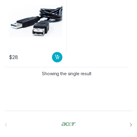
$
28
as
Showing the single result
B
r