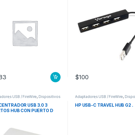
183
$
100
dores USB / FireWire
,
Dispositivos
Adaptadores USB / FireWire
,
Dispo
rada / Salida
de Entrada / Salida
ENTRADOR USB 3.0 3
HP USB-C TRAVEL HUB G2 .
TOS HUB CON PUERTO D
GA RAPIDA PROMO