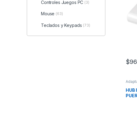
Controles Juegos PC
(3)
Mouse
(63)
Teclados y Keypads
(73)
$
96
Adapta
de Ent
HUB 
PUE
A