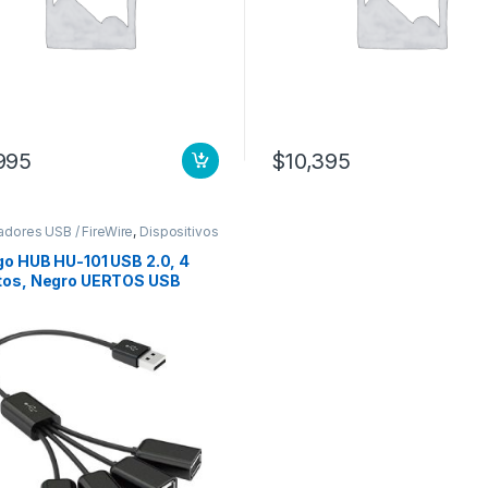
995
$
10,395
dores USB / FireWire
,
Dispositivos
rada / Salida
go HUB HU-101 USB 2.0, 4
tos, Negro UERTOS USB
PO