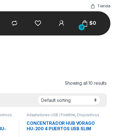
Tienda
$
0
0
Showing all 10 results
sitivos
Adaptadores USB / FireWire
,
Dispositivos
de Entrada / Salida
CONCENTRADOR HUB VORAGO
HU-
HU-200 4 PUERTOS USB SLIM
TIPO C