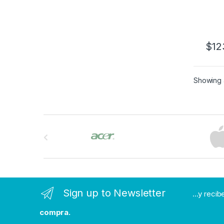
$
12
Showing a
B
r
a
n
Sign up to Newsletter
...y reci
d
compra.