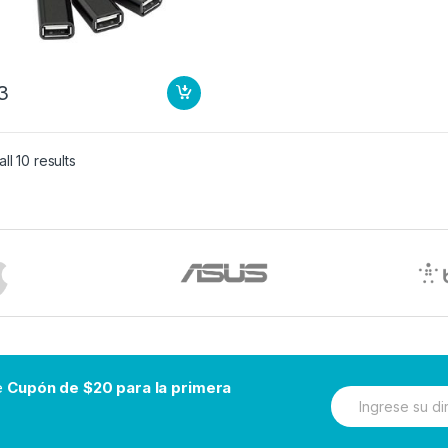
3
ll 10 results
be
Cupón de $20 para la primera
N
e
w
s