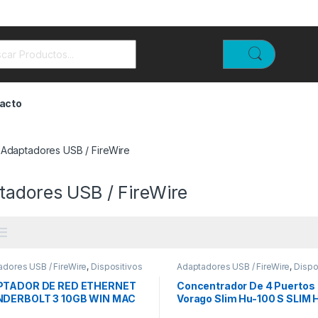
rch for:
acto
Adaptadores USB / FireWire
tadores USB / FireWire
dores USB / FireWire
,
Dispositivos
Adaptadores USB / FireWire
,
Dispo
rada / Salida
de Entrada / Salida
TADOR DE RED ETHERNET
Concentrador De 4 Puertos
DERBOLT 3 10GB WIN MAC
Vorago Slim Hu-100 S SLIM 
100 VORAGO