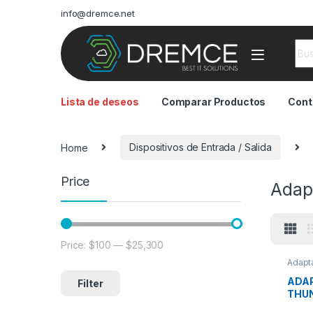
info@dremce.net
Sea
Lista de deseos
Comparar Productos
Cont
Home
Dispositivos de Entrada / Salida
Price
Adap
Price:
$100
—
$25,300
Min price
Max price
Adapta
de Ent
ADAP
Filter
THUN