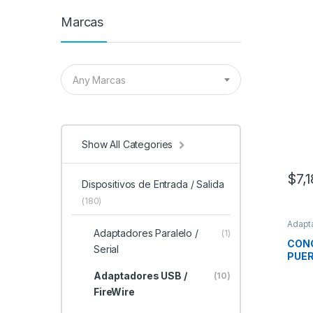
Marcas
Any Marcas
Show All Categories
$
7,
Dispositivos de Entrada / Salida
(180)
Adapta
de Ent
Adaptadores Paralelo /
(1)
CONC
Serial
PUER
CAR
Adaptadores USB /
(10)
FireWire