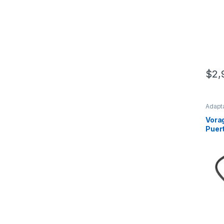
$
2,
Adapta
de Ent
Vora
Puer
PUL