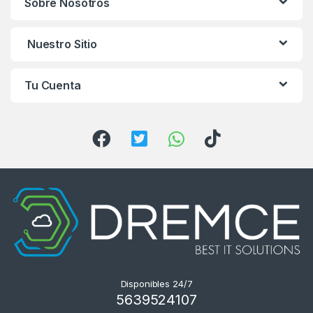
Sobre Nosotros
d
s
Nuestro Sitio
C
Tu Cuenta
a
r
o
u
s
e
l
Disponibles 24/7
5639524107