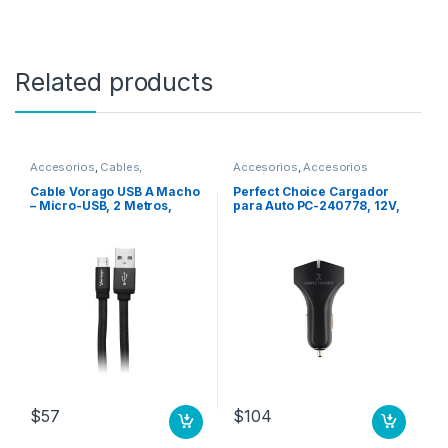
Related products
Accesorios
,
Cables,
Accesorios
,
Accesorios
Conectores y Adaptadores
Telefónicos
Cable Vorago USB A Macho
Perfect Choice Cargador
– Micro-USB, 2 Metros,
para Auto PC-240778, 12V,
Negro USB 2 METROS
2 Puertos USB 2.0, Negro .
NEGRO
$
57
$
104