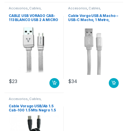
Accesorios
,
Cables,
Accesorios
,
Cables,
Conectores y Adaptadores
Conectores y Adaptadores
CABLE USB VORAGO CAB-
Cable Vorgo USB A Macho –
113 BLANCO USB 2 A MICRO
USB-C Macho, 1 Metro,
USB 1METROS BOLSA
Blanco USB-APPLE
LIGHTNING 1 METRO
BLANCO
$
23
$
34
Accesorios
,
Cables,
Conectores y Adaptadores
Cable Vorago USB/Ab 1.5
Cab-100 1.5 Mts Negro 1.5
MTS