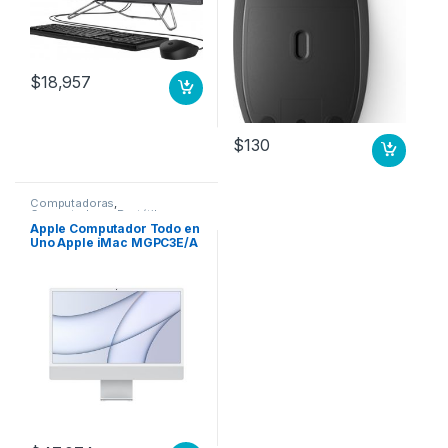
24 8GBSSD 512GB WIN11P
DW10P
$
18,957
$
130
Computadoras
,
Computadoras Portátiles
Apple Computador Todo en
Uno Apple iMac MGPC3E/A
– Apple M1 Octa-Core (8
núcleos) – 8GB RAM –
256GB SSD – 61cm (24″)
4480 x 2520 – De Escritorio
– Plata – macOS Big Sur –
IEEE 802.11 a/b/g/n/ac/ax –
143W CPU 8N GPU 8N 256
GB PLATA