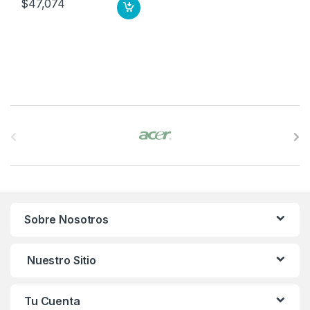
$
47,074
B
r
a
n
Sobre Nosotros
d
s
Nuestro Sitio
C
Tu Cuenta