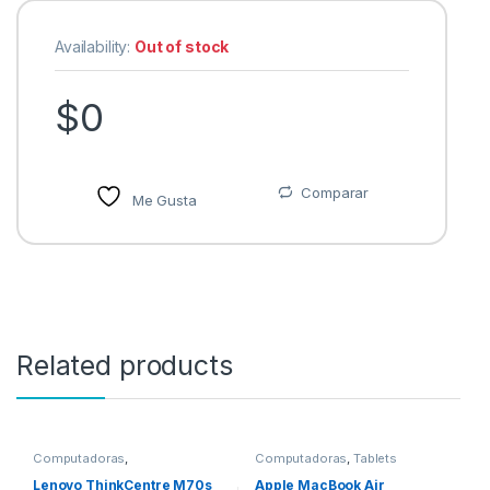
Availability:
Out of stock
$
0
Comparar
Me Gusta
Related products
Computadoras
,
Computadoras
,
Tablets
Computadoras de Escritorio
Lenovo ThinkCentre M70s
Apple MacBook Air