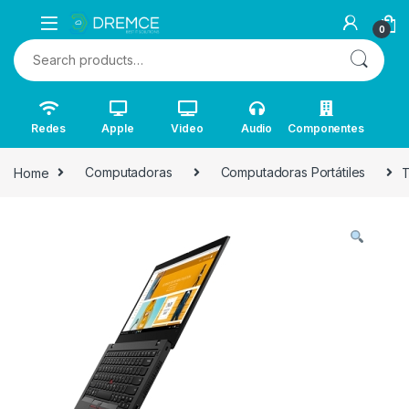
0
Search for:
Redes
Apple
Video
Audio
Componentes
Home
Computadoras
Computadoras Portátiles
T