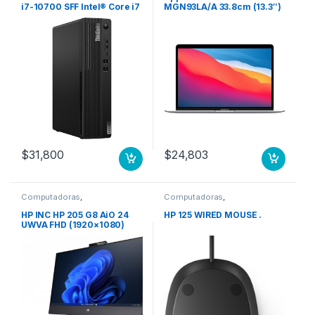
i7-10700 SFF Intel® Core i7
MGN93LA/A 33.8cm (13.3″)
8 GB DDR4-SDRAM 256 GB
– WQXGA – 2560 x 1600 –
SSD Windows 11 Pro PC
Apple Octa-Core (8
Negro 256GB SSD M.2 WIFI
núcleos) – 8GB RAM –
W11P 3YW
256GB SSD – Plata – macOS
Big Sur – Pantalla Retina,
Tecnología True Tone,
Tecnología conmutación
en el mismo plano (In-
plane Switching, IPS) – 15Ho
8N GPU 7N 256 GB SSD
PLATA
$
31,800
$
24,803
Computadoras
,
Computadoras
,
Computadoras de Escritorio
Computadoras de Escritorio
HP INC HP 205 G8 AiO 24
HP 125 WIRED MOUSE .
UWVA FHD (1920×1080)
Delgado 3-Bordes 23.8″
Contraste 3000:1, Stand
Ajustable -5 a +20°, AMD
Ryzen 3- 3250u hasta
3.5Ghz / Cache 4MB, SSD
512GB M.2, 8GB DDR4 (1
Sodimm LIBRE),NON_ODD,
Win11 PRO downgrade
Win10 PRO 64bit, 1 Yr Wty,