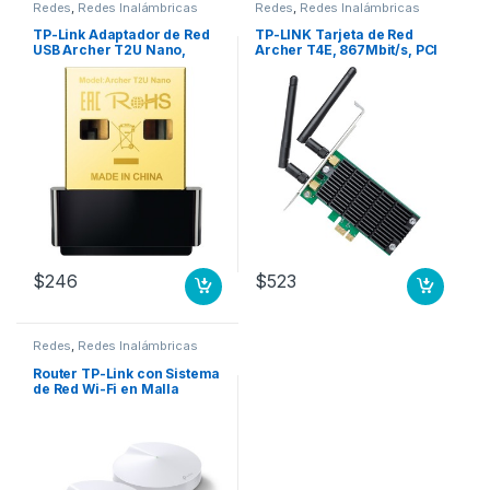
Redes
,
Redes Inalámbricas
Redes
,
Redes Inalámbricas
TP-Link Adaptador de Red
TP-LINK Tarjeta de Red
USB Archer T2U Nano,
Archer T4E, 867Mbit/s, PCI
Inalámbrico, WLAN, 633
Express, 2 Antenas CO DE
Mbit/s, 2.4/5GHz DE BANDA
BANDA DUAL AC1200
DUAL AC600
$
246
$
523
Redes
,
Redes Inalámbricas
Router TP-Link con Sistema
de Red Wi-Fi en Malla
AC1300 Deco M5, 1300
Mbit/s, 2.4/5GHz – 2 Piezas
TODA LA CASA AC1300
(PAQUETE DE 2)