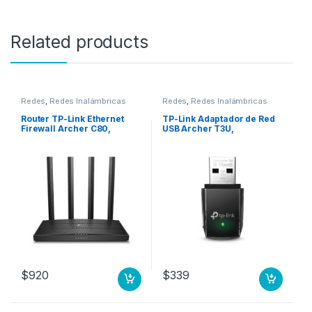
Related products
Redes
,
Redes Inalámbricas
Redes
,
Redes Inalámbricas
Router TP-Link Ethernet
TP-Link Adaptador de Red
Firewall Archer C80,
USB Archer T3U,
Inalámbrico, 1300Mbit/s,
Alámbrico, WLAN, 1267
5x RJ-45, 2.4/5GHz, 4
Mbit/s, 2.4/5GHz AMBRICO
Antenas Externas
MU-MIMO AC1300
1300MBPS AT 5GHZ
600MBPS AT 2.4GH
$
920
$
339