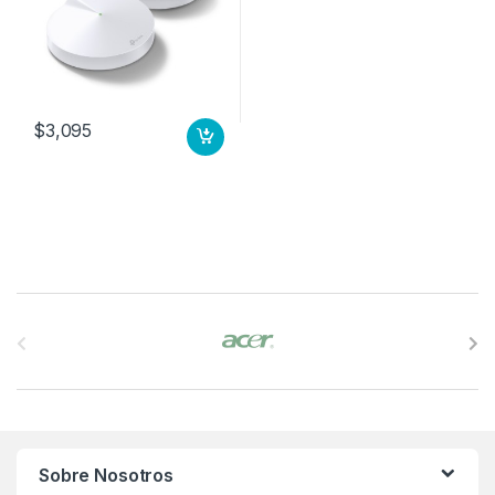
$
3,095
B
r
a
n
Sobre Nosotros
d