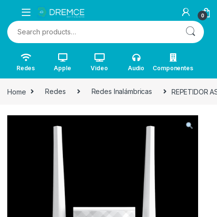
0
Search for:
Redes
Apple
Video
Audio
Componentes
Home
Redes
Redes Inalámbricas
REPETIDOR AS