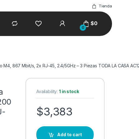
Tienda
$
0
0
co M4, 867 Mbit/s, 2x RJ-45, 2.4/5GHz – 3 Piezas TODA LA CASA AC
a
Availability:
1 in stock
200
$
3,383
J-
Add to cart