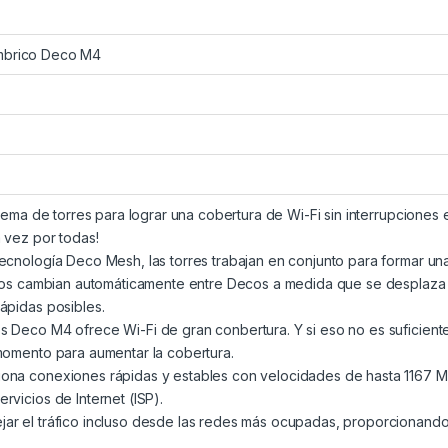
ámbrico Deco M4
stema de torres para lograr una cobertura de Wi-Fi sin interrupciones e
 vez por todas!
ecnología Deco Mesh, las torres trabajan en conjunto para formar un
ivos cambian automáticamente entre Decos a medida que se desplaza 
ápidas posibles.
 Deco M4 ofrece Wi-Fi de gran conbertura. Y si eso no es suficien
momento para aumentar la cobertura.
na conexiones rápidas y estables con velocidades de hasta 1167 Mb
vicios de Internet (ISP).
r el tráfico incluso desde las redes más ocupadas, proporcionando