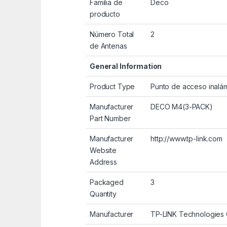
Familia de
Deco
producto
Número Total
2
de Antenas
General Information
Product Type
Punto de acceso inalá
Manufacturer
DECO M4(3-PACK)
Part Number
Manufacturer
http://www.tp-link.com
Website
Address
Packaged
3
Quantity
Manufacturer
TP-LINK Technologies C