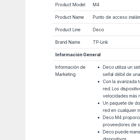
Product Model
M4
Product Name
Punto de acceso inal
Product Line
Deco
Brand Name
TP-Link
Información General
Información de
Deco utiliza un si
Marketing
señal débil de una
Con la avanzada t
red. Los disposit
velocidades más r
Un paquete de dos
red en cualquier 
Deco M4 proporcio
proveedores de ser
Deco puede maneja
dispositivos.