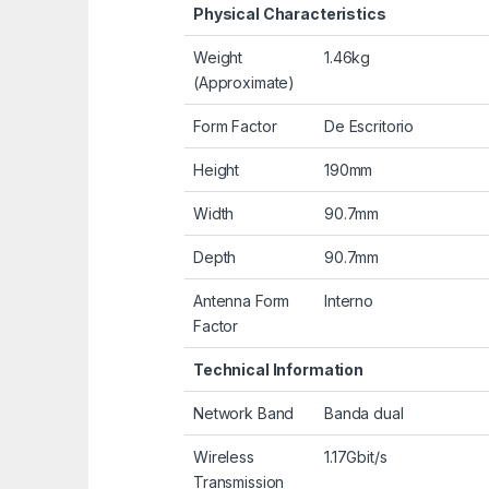
Physical Characteristics
Weight
1.46kg
(Approximate)
Form Factor
De Escritorio
Height
190mm
Width
90.7mm
Depth
90.7mm
Antenna Form
Interno
Factor
Technical Information
Network Band
Banda dual
Wireless
1.17Gbit/s
Transmission