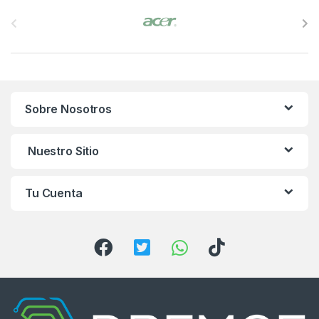
B
r
a
n
Sobre Nosotros
d
s
Nuestro Sitio
C
Tu Cuenta
a
r
o
u
s