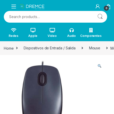
0
Search for:
Redes
Apple
Video
Audio
Componentes
Home
Dispositivos de Entrada / Salida
Mouse
M