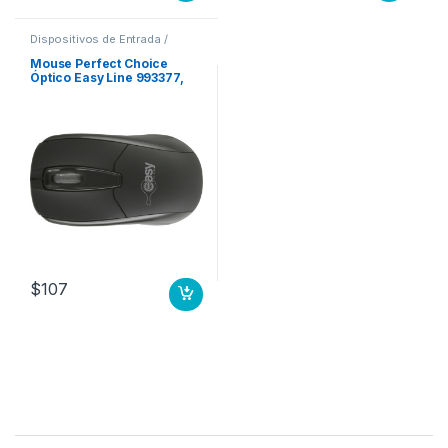
Dispositivos de Entrada /
Salida
,
Mouse
Mouse Perfect Choice
Óptico Easy Line 993377,
Alámbrico, USB, 1000DPI,
Negro EASY LINE
$
107