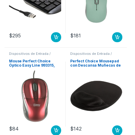
$
295
$
181
Dispositivos de Entrada /
Dispositivos de Entrada /
Salida
,
Mouse
Salida
,
Mouse
Mouse Perfect Choice
Perfect Choice Mousepad
Óptico Easy Line 993315,
con Descansa Muñecas de
Alámbrico, USB, 1000DPI,
Gel, 20x26cm, Grosor
Rojo .
2mm, Negro ERGONOMICO
ANTIDERRAPANTE
INOLORO
$
84
$
142