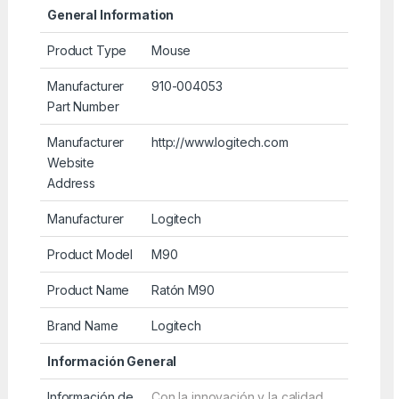
General Information
Product Type
Mouse
Manufacturer
910-004053
Part Number
Manufacturer
http://www.logitech.com
Website
Address
Manufacturer
Logitech
Product Model
M90
Product Name
Ratón M90
Brand Name
Logitech
Información General
Información de
Con la innovación y la calidad