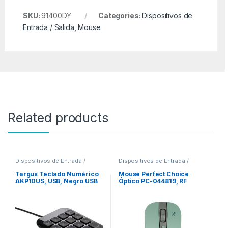
SKU:
91400DY
Categories:
Dispositivos de
Entrada / Salida
,
Mouse
Related products
Dispositivos de Entrada /
Dispositivos de Entrada /
Salida
,
Teclados y Keypads
Salida
,
Mouse
Targus Teclado Numérico
Mouse Perfect Choice
AKP10US, USB, Negro USB
Óptico PC-044819, RF
3FT PLUG AND PLAY
Inalámbrico, 1600DPI,
WINDOWS/MAC
Turquesa/Gris TURQUESA