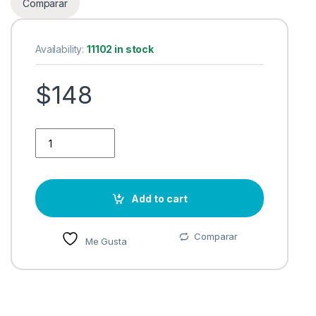
Comparar
Availability:
11102 in stock
$
148
Mouse Logitech M90, Alámbrico, USB, 1000DPI, Negro - par
Add to cart
Comparar
Me Gusta