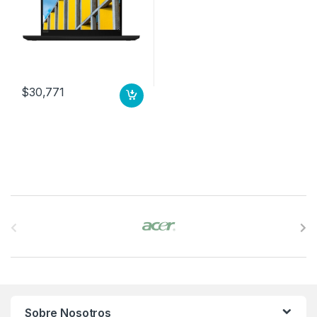
W10P 3YW PRE
$
30,771
B
r
a
n
Sobre Nosotros