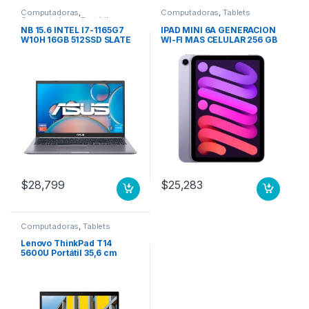
Computadoras
,
Computadoras
,
Tablets
Computadoras Portátiles
NB 15.6 INTEL I7-1165G7
IPAD MINI 6A GENERACION
W10H 16GB 512SSD SLATE
WI-FI MAS CELULAR 256 GB
GREY ASUS LAPTOP
MORADO
$
28,799
$
25,283
Computadoras
,
Tablets
Lenovo ThinkPad T14
5600U Portátil 35,6 cm
(14″) Full HD AMD Ryzen 5 8
GB DDR4-SDRAM 256 GB
SSD Wi-Fi 6 (802.11ax)
Windows 10 Pro Negro
600U 8GB 256GB SSD M.2