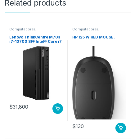
Related products
Computadoras
,
Computadoras
,
Computadoras de Escritorio
Computadoras de Escritorio
Lenovo ThinkCentre M70s
HP 125 WIRED MOUSE .
i7-10700 SFF Intel® Core i7
8 GB DDR4-SDRAM 256 GB
SSD Windows 11 Pro PC
Negro 256GB SSD M.2 WIFI
W11P 3YW
$
31,800
$
130