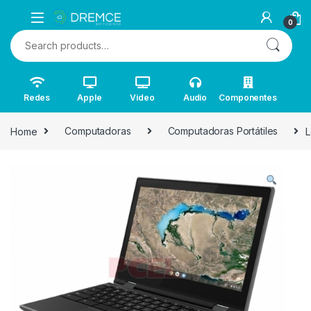
0
Search for:
Redes
Apple
Video
Audio
Componentes
Home
Computadoras
Computadoras Portátiles
L