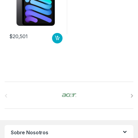
$
20,501
B
r
a
n
Sobre Nosotros
d