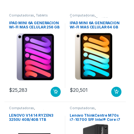
Computadoras
,
Tablets
Computadoras
,
Computadoras Portátiles
IPAD MINI 6A GENERACION
IPAD MINI 6A GENERACION
WI-FI MAS CELULAR 256 GB
WI-FI MAS CELULAR 64 GB
MORADO
BLANCO ESTELAR
$
25,283
$
20,501
Computadoras
,
Computadoras
,
Computadoras Portátiles
Computadoras de Escritorio
LENOVO V14 14 RYZEN3
Lenovo ThinkCentre M70s
3250U 4GB/4GB 1TB
i7-10700 SFF Intel® Core i7
W10PRO 1WY
8 GB DDR4-SDRAM 256 GB
SSD Windows 11 Pro PC
Negro 256GB SSD M.2 WIFI