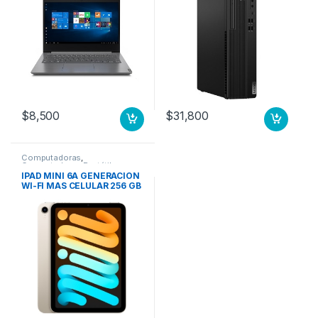
W11P 3YW
$
8,500
$
31,800
Computadoras
,
Computadoras Portátiles
IPAD MINI 6A GENERACION
WI-FI MAS CELULAR 256 GB
BLANCO ESTELAR