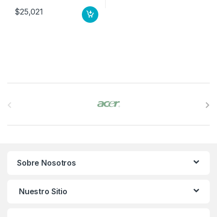
$
25,021
B
r
a
n
Sobre Nosotros
d
s
Nuestro Sitio
C