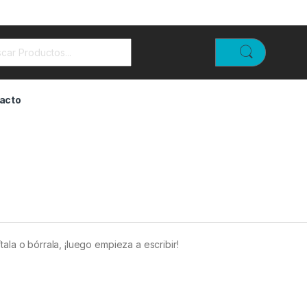
rch for:
acto
ala o bórrala, ¡luego empieza a escribir!