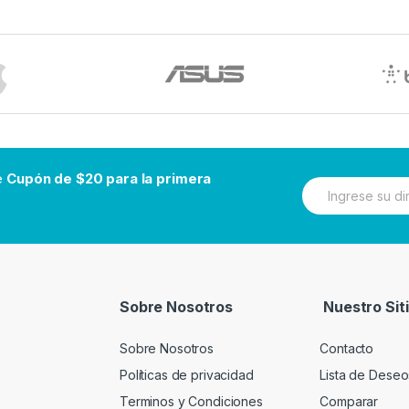
be
Cupón de $20 para la primera
N
e
w
s
l
e
t
t
Sobre Nosotros
Nuestro Sit
e
r
Sobre Nosotros
Contacto
Políticas de privacidad
Lista de Deseo
Terminos y Condiciones
Comparar