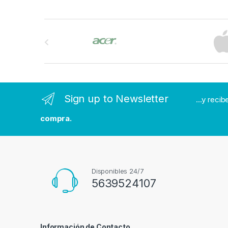
B
r
a
n
Sign up to Newsletter
...y reci
d
compra.
s
C
a
Disponibles 24/7
5639524107
r
o
Información de Contacto