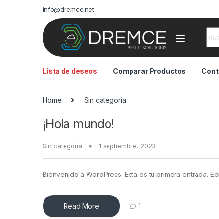
info@dremce.net
Sea
Lista de deseos
Comparar Productos
Cont
Home
Sin categoría
¡Hola mundo!
Sin categoría
1 septiembre, 2023
Bienvenido a WordPress. Esta es tu primera entrada. Edít
Read More
1