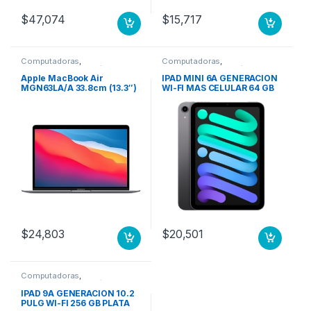
$
47,074
$
15,717
Computadoras
,
Computadoras
,
Computadoras Portátiles
Computadoras Portátiles
Apple MacBook Air
IPAD MINI 6A GENERACION
MGN63LA/A 33.8cm (13.3″)
WI-FI MAS CELULAR 64 GB
– WQXGA – 2560 x 1600 –
GRIS ESPACIAL
Apple Octa-Core (8
núcleos) – 8GB RAM –
256GB SSD – Gris – macOS
Big Sur – Pantalla Retina,
Tecnología True Tone,
Tecnología conmutación
en el mismo plano (In-
plane Switching, IPS) –
15Hor 8N GPU 7N 256 GB
SSD GRIS ESPACIAL
$
24,803
$
20,501
Computadoras
,
Computadoras Portátiles
IPAD 9A GENERACION 10.2
PULG WI-FI 256 GB PLATA