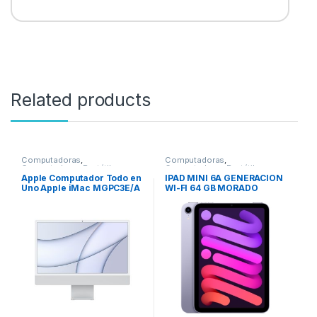
Related products
Computadoras
,
Computadoras
,
Computadoras Portátiles
Computadoras Portátiles
Apple Computador Todo en
IPAD MINI 6A GENERACION
Uno Apple iMac MGPC3E/A
WI-FI 64 GB MORADO
– Apple M1 Octa-Core (8
núcleos) – 8GB RAM –
256GB SSD – 61cm (24″)
4480 x 2520 – De Escritorio
– Plata – macOS Big Sur –
IEEE 802.11 a/b/g/n/ac/ax –
143W CPU 8N GPU 8N 256
GB PLATA