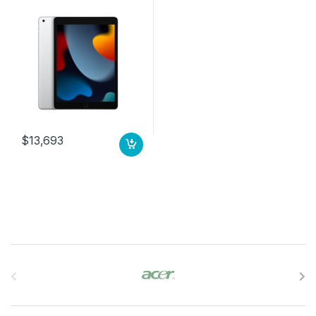
$
13,693
B
r
a