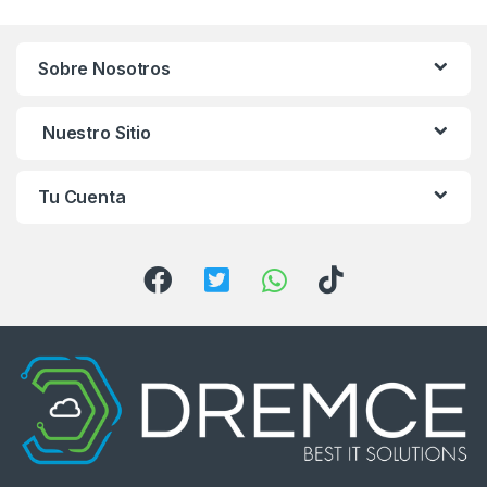
n
Sobre Nosotros
d
s
Nuestro Sitio
C
Tu Cuenta
a
r
o
u
s
e
l