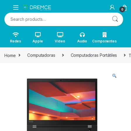
0
Search for:
Redes
Apple
Video
Audio
Componentes
Home
Computadoras
Computadoras Portátiles
T