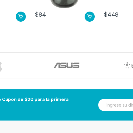
$
84
$
448
be
Cupón de $20 para la primera
N
e
w
s
l
e