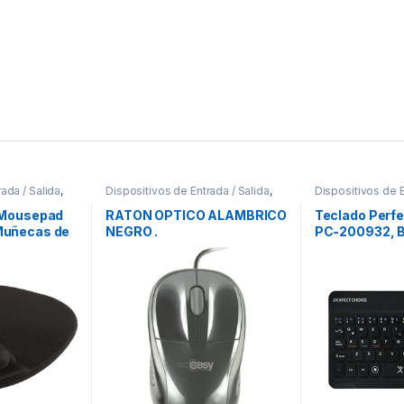
ada / Salida
,
Dispositivos de Entrada / Salida
,
Dispositivos de E
Mouse
Teclados y Key
 Mousepad
RATON OPTICO ALAMBRICO
Teclado Perfe
Muñecas de
NEGRO .
PC-200932, B
Grosor 2mm,
USB, Negro (E
MICO
BLUETOOTH
NTE