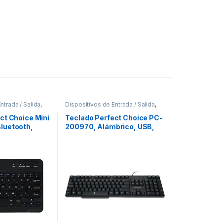
ntrada / Salida
,
Dispositivos de Entrada / Salida
,
pads
Teclados y Keypads
ct Choice Mini
Teclado Perfect Choice PC-
luetooth,
200970, Alámbrico, USB,
spañol)
Negro – Resistente a
Derrames (Español) A
DERRAMES PERFECT
CHOICE