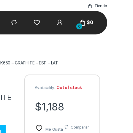
Tienda
$
0
0
650 – GRAPHITE – ESP – LAT
Availability:
Out of stock
ITE
$
1,188
Comparar
Me Gusta