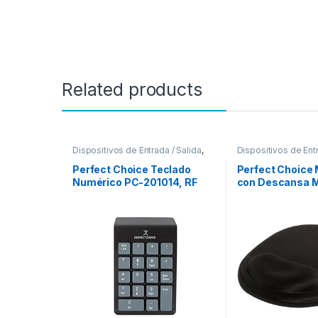
Related products
Dispositivos de Entrada / Salida
,
Dispositivos de Entr
Teclados y Keypads
Mouse
Perfect Choice Teclado
Perfect Choice
Numérico PC-201014, RF
con Descansa 
Inalámbrico, Negro
Gel, 20x26cm, 
NUMERICO NEGRO
Negro ERGONO
ANTIDERRAPA
INOLORO