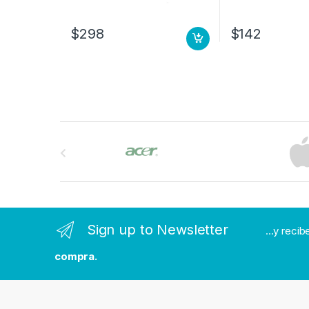
$
298
$
142
B
r
a
n
Sign up to Newsletter
...y reci
d
compra.
s
C