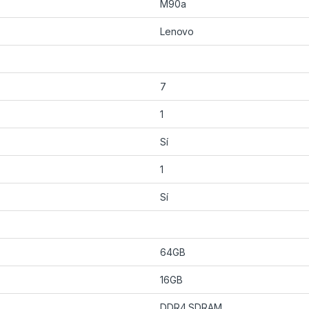
M90a
Lenovo
7
1
Sí
1
Sí
64GB
16GB
DDR4 SDRAM