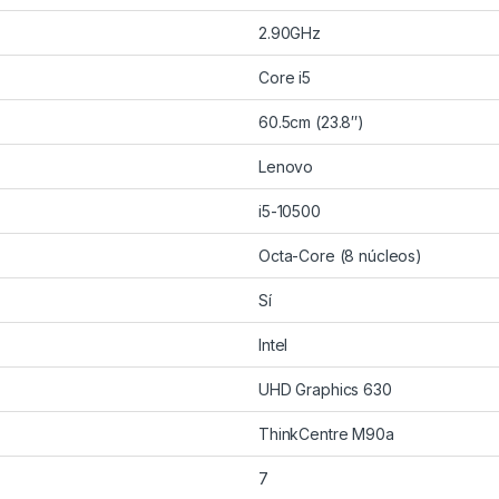
2.90GHz
Core i5
60.5cm (23.8″)
Lenovo
i5-10500
Octa-Core (8 núcleos)
Sí
Intel
UHD Graphics 630
ThinkCentre M90a
7