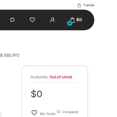
Tienda
$
0
0
GB SSD 3YO
Availability:
Out of stock
$
0
Comparar
Me Gusta