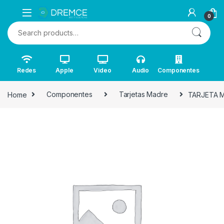
0
Search for:
Redes
Apple
Video
Audio
Componentes
Home
Componentes
Tarjetas Madre
TARJETA M