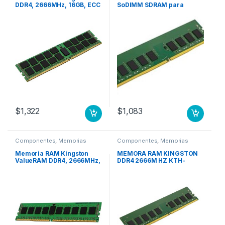
DDR4, 2666MHz, 16GB, ECC
SoDIMM SDRAM para
MHZ REG ECC SERVER
Servidor, DDR4-2666 Mhz,
ECC ECC MODULE
$
1,322
$
1,083
Componentes
,
Memorias
Componentes
,
Memorias
Memoria RAM Kingston
MEMORA RAM KINGSTON
ValueRAM DDR4, 2666MHz,
DDR4 2666M HZ KTH-
8GB, Non-ECC, CL19, Single
PL426E/16G
Rank x8 NO ECC PC