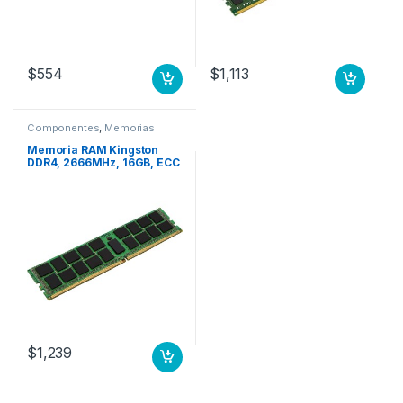
$
554
$
1,113
Componentes
,
Memorias
Memoria RAM Kingston
DDR4, 2666MHz, 16GB, ECC
MHZ REG ECC SERVER
$
1,239