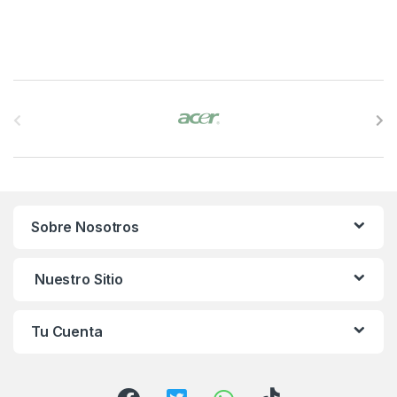
B
r
a
n
Sobre Nosotros
d
s
Nuestro Sitio
C
Tu Cuenta
a
r