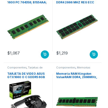
1600 PC 764358; B1S54AA;
DDR4 2666 MHZ REG ECC
B4U37AA; PC
SERVER
$
1,067
$
1,219
Componentes
,
Tarjetas de
Componentes
,
Memorias
Video y Captura
TARJETA DE VIDEO ASUS
Memoria RAM Kingston
GTX1660 O C GDDR5 6GB
ValueRAM DDR4, 2666MHz,
CUDA 1408 DVI/HDMI/DP
8GB, Non-ECC, CL19, Single
Rank x8 NO ECC PC