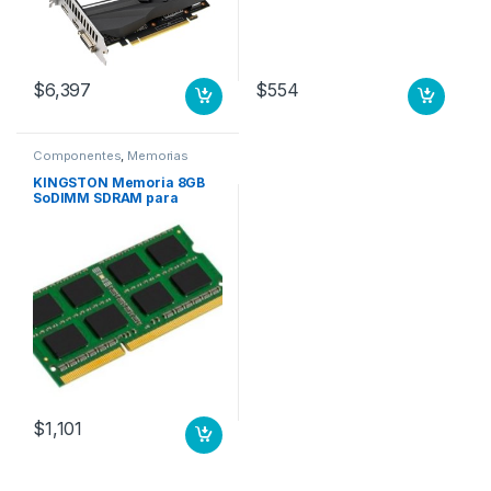
$
6,397
$
554
Componentes
,
Memorias
KINGSTON Memoria 8GB
SoDIMM SDRAM para
Portatil, DDR3-1600/PC3-
12800 – CL1 – No ECC -sin
búfer- 204- pin- LAP
$
1,101