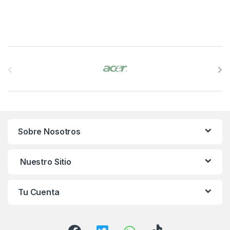
B
r
a
n
Sobre Nosotros
d
s
Nuestro Sitio
C
Tu Cuenta
a
r