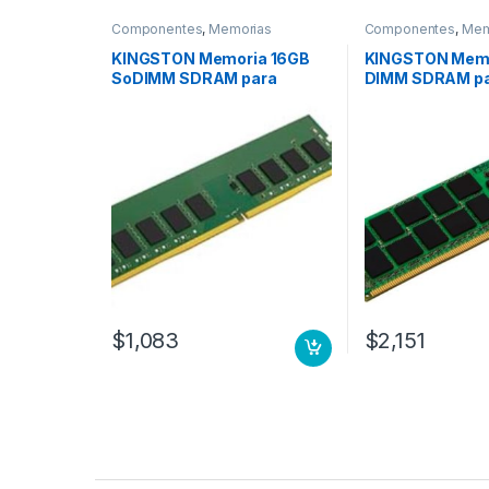
Componentes
,
Memorias
Componentes
,
Mem
KINGSTON Memoria 16GB
KINGSTON Memo
SoDIMM SDRAM para
DIMM SDRAM par
Servidor, DDR4-2666 Mhz,
DDR4-2666 Mhz
ECC ECC MODULE
CL19, 1.20V, RE
clavijas MHZ R
7X77A01304 SE
$
1,083
$
2,151