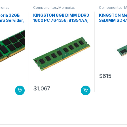
orias
Componentes
,
Memorias
Componentes
,
M
ria 32GB
KINGSTON 8GB DIMM DDR3
KINGSTON Me
a Servidor,
1600 PC 764358; B1S54AA;
SoDIMM SDRA
, ECC,
B4U37AA; PC
para Servido
G, 288
Mhz, ECC, CL19
EG ECC LEN
260 pin ECC
RVE
$
615
$
1,067