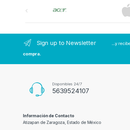
B
r
a
n
Sign up to Newsletter
...y reci
d
compra.
s
C
a
Disponibles 24/7
5639524107
r
o
Información de Contacto
u
Atizapan de Zaragoza, Estado de México