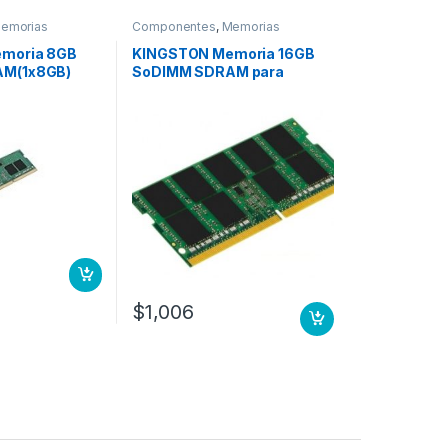
emorias
Componentes
,
Memorias
moria 8GB
KINGSTON Memoria 16GB
M(1x8GB)
SoDIMM SDRAM para
r, DDR4-2666
Portatil, DDR4-2666 Mhz,
, sin buffer,
CL19, No ECC, sin búfer, 260
 MODULE
pin 2666 MHZ NON ECC
$
1,006