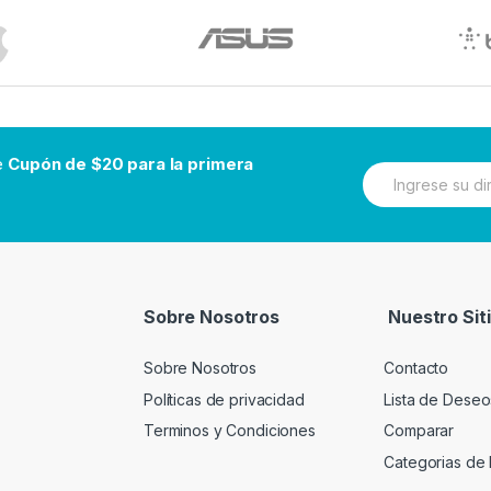
be
Cupón de $20 para la primera
N
e
w
s
l
e
t
t
Sobre Nosotros
Nuestro Sit
e
r
Sobre Nosotros
Contacto
Políticas de privacidad
Lista de Deseo
Terminos y Condiciones
Comparar
Categorias de 