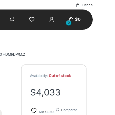
Tienda
$
0
0
0 HDMI/DP/M.2
Availability:
Out of stock
X
$
4,033
Comparar
Me Gusta