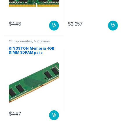
$
448
$
2,257
Componentes
,
Memorias
KINGSTON Memoria 4GB
DIMM SDRAM para
computadora de escritorio,
DDR4-2666 Mhz/ PC4-
21300 .
$
447