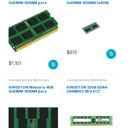
SoDIMM SDRAM para
SoDIMM SDRAM(1x8GB)
Portatil, DDR3-1600/PC3-
para Servidor, DDR4-2666
12800 – CL1 – No ECC -sin
Mhz, ECC, CL19, sin buffer,
búfer- 204- pin- LAP
260 pin ECC MODULE
$
615
$
1,101
Componentes
,
Memorias
Componentes
,
Memorias
KINGSTON Memoria 4GB
KINGSTON 32GB DDR4-
SoDIMM SDRAM para
2666MHZ REG ECC
Portatil, DDR4-2666
MODULE PSERVER DELL
Mhz/PC4-21300, CL17,
1.20V, No ECC, sin búfer,
260 pin 2666MHZ NON ECC