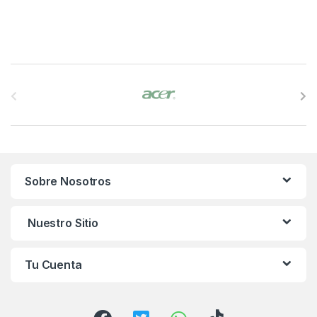
B
r
a
n
Sobre Nosotros
d
s
Nuestro Sitio
C
Tu Cuenta
a
r