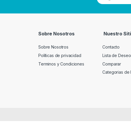
w
s
l
e
t
t
Sobre Nosotros
Nuestro Sit
e
r
Sobre Nosotros
Contacto
Políticas de privacidad
Lista de Deseo
Terminos y Condiciones
Comparar
Categorias de 