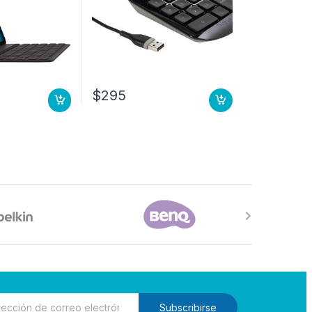
$
295
Subscribirse