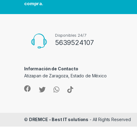
compra.
s
C
a
Disponibles 24/7
5639524107
r
o
Información de Contacto
u
Atizapan de Zaragoza, Estado de México
s
e
l
©
DREMCE - Best IT solutions
- All Rights Reserved