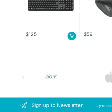
$
125
$
59
B
r
a
n
Sign up to Newsletter
...y reci
d