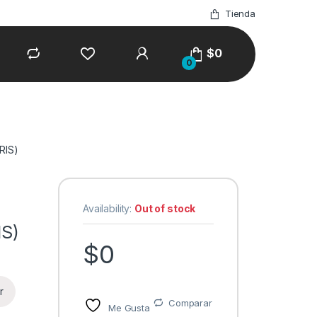
Tienda
$
0
0
RIS)
Availability:
Out of stock
S)
$
0
r
Comparar
Me Gusta