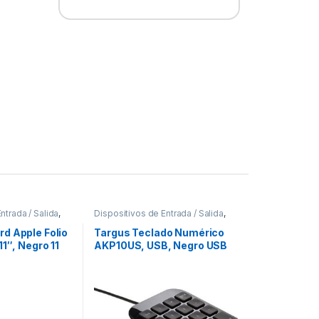
ntrada / Salida
,
Dispositivos de Entrada / Salida
,
pads
Teclados y Keypads
d Apple Folio
Targus Teclado Numérico
11″, Negro 11
AKP10US, USB, Negro USB
ON ESP
3FT PLUG AND PLAY
WINDOWS/MAC