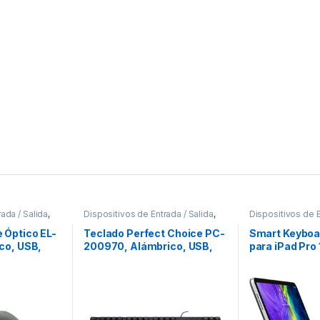
ada / Salida
,
Dispositivos de Entrada / Salida
,
Dispositivos de E
Teclados y Keypads
Teclados y Key
 Óptico EL-
Teclado Perfect Choice PC-
Smart Keyboar
co, USB,
200970, Alámbrico, USB,
para iPad Pro 
.
Negro – Resistente a
3A GENERACI
Derrames (Español) A
DERRAMES PERFECT
CHOICE