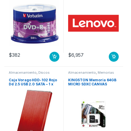
CAMPANA LIFE VERBATIM
$
382
$
6,957
Almacenamiento
,
Discos
Almacenamiento
,
Memorias
Duros
Flash
Caja Vorago HDD-102 Rojo
KINGSTON Memoria 64GB
Dd 2.5 USB 2.0 SATA – 1 x
MICRO SDXC CANVAS
HDD admitido – 1 x Bahía 2,5
SELECT PLUS 100R CL10 A1
“- Aluminio, Plástico D 2.5
100MBS +ADAPTADOR
USB 2.0 SATA
SELECT PLUS 100R A1 C10
CARD + ADP