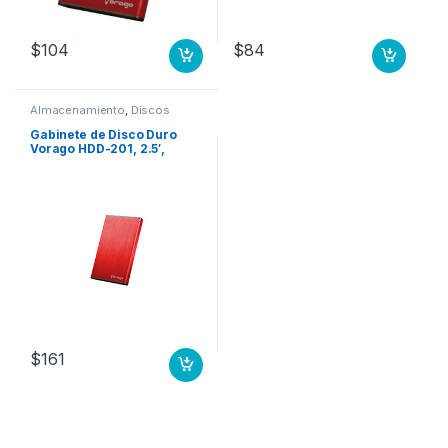
$
104
$
84
Almacenamiento
,
Discos
Duros
Gabinete de Disco Duro
Vorago HDD-201, 2.5′,
SATA, USB 3.0, Rojo D 2.5
SATA USB 3.0
$
161