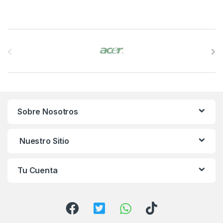
B
r
a
n
Sobre Nosotros
d
s
Nuestro Sitio
C
Tu Cuenta
a
r
o