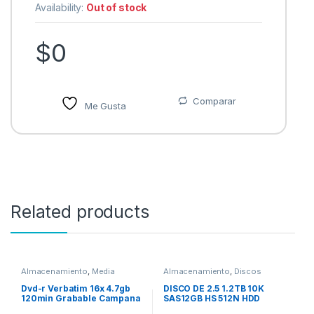
Availability:
Out of stock
$
0
Comparar
Me Gusta
Related products
Almacenamiento
,
Media
Almacenamiento
,
Discos
Duros
Dvd-r Verbatim 16x 4.7gb
DISCO DE 2.5 1.2TB 10K
120min Grabable Campana
SAS12GB HS 512N HDD
Con 50 Pzas 50 PZAS
OPCION SVR