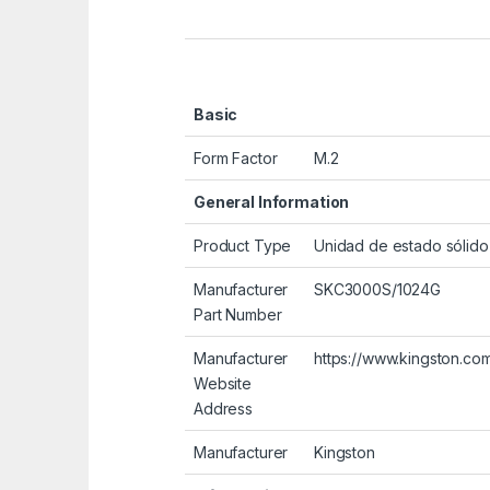
Basic
Form Factor
M.2
General Information
Product Type
Unidad de estado sólido
Manufacturer
SKC3000S/1024G
Part Number
Manufacturer
https://www.kingston.co
Website
Address
Manufacturer
Kingston