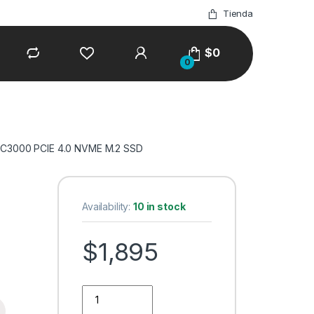
Tienda
$
0
0
C3000 PCIE 4.0 NVME M.2 SSD
Availability:
10 in stock
$
1,895
SSD ESTADO SOLIDO KINGSTON 1024G KC3000 PCI