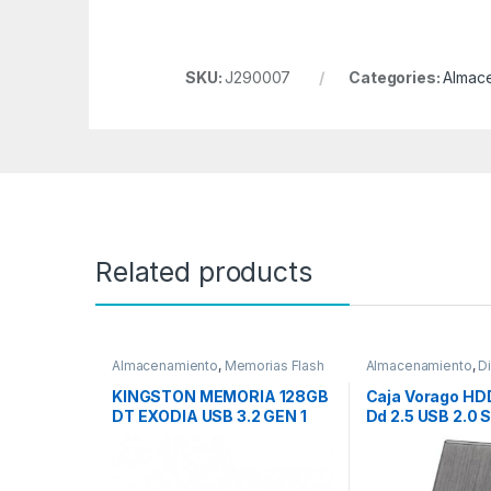
SKU:
J290007
Categories:
Almac
Related products
Almacenamiento
,
Memorias Flash
Almacenamiento
,
D
KINGSTON MEMORIA 128GB
Caja Vorago HD
DT EXODIA USB 3.2 GEN 1
Dd 2.5 USB 2.0 S
HDD admitido – 1
“- Aluminio, Plá
USB 2.0 SATA