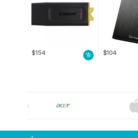
$
154
$
104
B
r
a
n