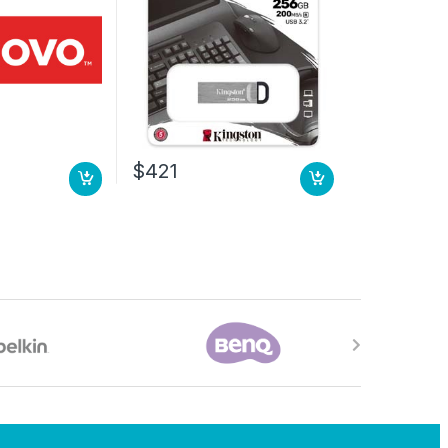
$
421