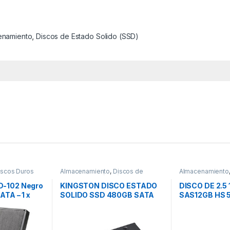
enamiento
,
Discos de Estado Solido (SSD)
iscos Duros
Almacenamiento
,
Discos de
Almacenamiento
Estado Solido (SSD)
D-102 Negro
KINGSTON DISCO ESTADO
DISCO DE 2.5 
ATA – 1 x
SOLIDO SSD 480GB SATA
SAS12GB HS 
 x Bahía 2,5
3.0 A400 PCLAP
OPCION SVR
stico DD 2.5