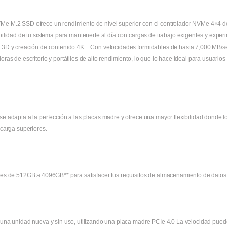
e M.2 SSD ofrece un rendimiento de nivel superior con el controlador NVMe 4×4 d
bilidad de tu sistema para mantenerte al día con cargas de trabajo exigentes y expe
3D y creación de contenido 4K+. Con velocidades formidables de hasta 7,000 MB/seg* 
ras de escritorio y portátiles de alto rendimiento, lo que lo hace ideal para usuari
e adapta a la perfección a las placas madre y ofrece una mayor flexibilidad donde lo
 carga superiores.
es de 512GB a 4096GB** para satisfacer tus requisitos de almacenamiento de datos
una unidad nueva y sin uso, utilizando una placa madre PCIe 4.0 La velocidad pue