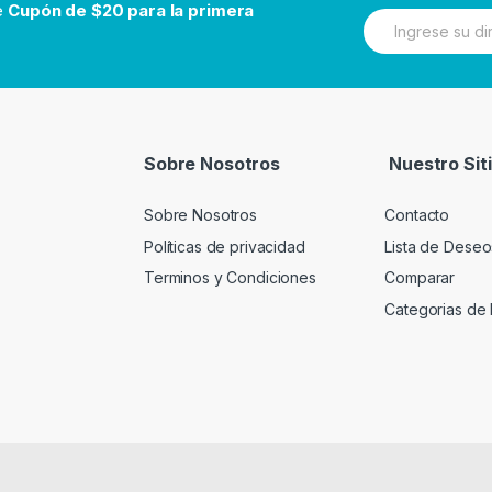
be
Cupón de $20 para la primera
N
e
w
s
l
e
t
t
Sobre Nosotros
Nuestro Sit
e
r
Sobre Nosotros
Contacto
Políticas de privacidad
Lista de Deseo
Terminos y Condiciones
Comparar
Categorias de 