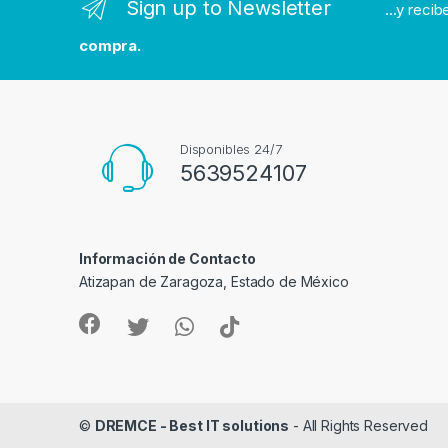
Sign up to Newsletter
...y reci
d
compra.
s
C
a
Disponibles 24/7
5639524107
r
o
Información de Contacto
u
Atizapan de Zaragoza, Estado de México
s
e
l
©
DREMCE - Best IT solutions
- All Rights Reserved