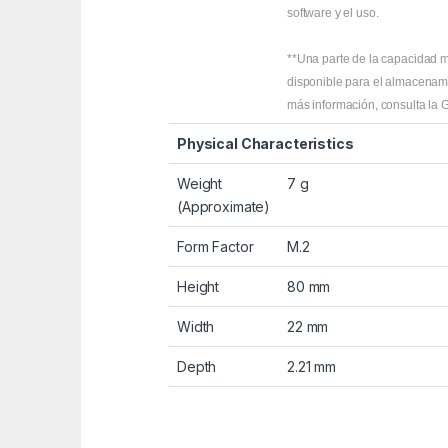
software y el uso.
**Una parte de la capacidad m
disponible para el almacenami
más información, consulta la 
Physical Characteristics
Weight
7 g
(Approximate)
Form Factor
M.2
Height
80 mm
Width
22 mm
Depth
2.21 mm