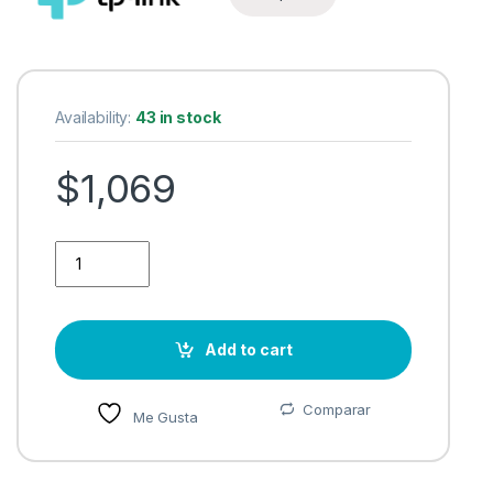
Availability:
43 in stock
$
1,069
Router TP-Link con Sistema de Red Wi-Fi en Malla AC1200 D
Add to cart
Comparar
Me Gusta