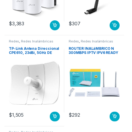
$
3,383
$
307
Redes
,
Redes Inalámbricas
Redes
,
Redes Inalámbricas
TP-Link Antena Direccional
ROUTER INALáMBRICO N
CPE610, 23dBi, 5GHz DE
300MBPS IPTV IPV6 READY
23DBI
GUEST NETWORK
$
1,505
$
292