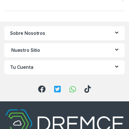
r
a
n
Sobre Nosotros
d
s
Nuestro Sitio
C
Tu Cuenta
a
r
o
u
s