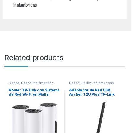
Inalámbricas
Related products
Redes
,
Redes Inalámbricas
Redes
,
Redes Inalámbricas
Router TP-Link con Sistema
Adaptador de Red USB
de Red Wi-Fi en Malla
Archer T2U Plus TP-Link
AC1200 Deco M4, 867
Inalámbrico, WLAN,
Mbit/s, 2x RJ-45, 2.4/5GHz –
600Mbit/s, 2.4/5GHz USB
3 Piezas TODA LA CASA
ADAPTER 433MBPS AT
AC1200 (PAQUETE DE 3)
5GHZ