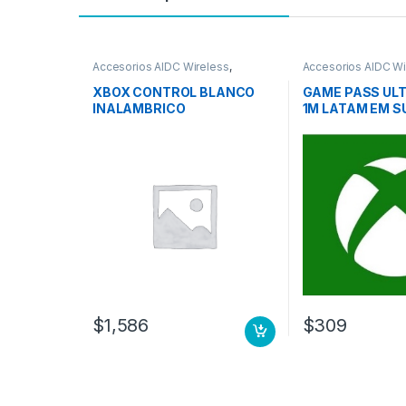
Accesorios AIDC Wireless
,
Accesorios AIDC Wi
Accesorios Gaming
Accesorios Gaming
XBOX CONTROL BLANCO
GAME PASS ULT
INALAMBRICO
1M LATAM EM S
LIC ONLINE ESD
$
1,586
$
309