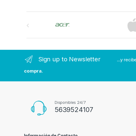
B
r
a
n
Sign up to Newsletter
...y reci
d
compra.
s
C
a
Disponibles 24/7
5639524107
r
o
Información de Contacto