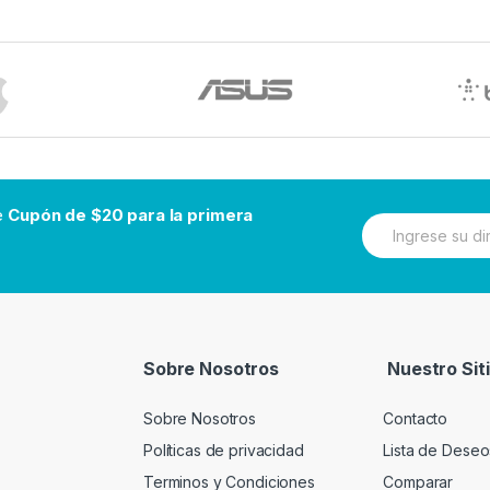
be
Cupón de $20 para la primera
N
e
w
s
l
e
t
t
Sobre Nosotros
Nuestro Sit
e
r
Sobre Nosotros
Contacto
Políticas de privacidad
Lista de Deseo
Terminos y Condiciones
Comparar