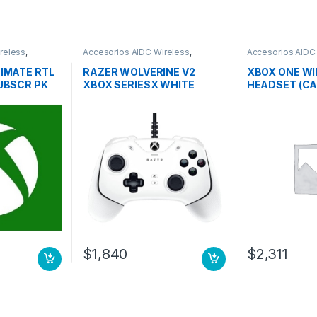
reless
,
Accesorios AIDC Wireless
,
Accesorios AIDC
Accesorios Gaming
Accesorios Gam
IMATE RTL
RAZER WOLVERINE V2
XBOX ONE WI
UBSCR PK
XBOX SERIESX WHITE
HEADSET (C
 ULTIMAT
WIRED GAMING
MALTRATADA
CONTROLLER
$
1,840
$
2,311