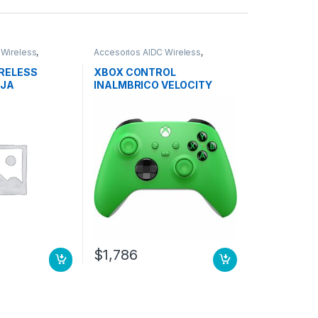
 Wireless
,
Accesorios AIDC Wireless
,
ing
Accesorios Gaming
RELESS
XBOX CONTROL
AJA
INALMBRICO VELOCITY
)
GREEN
$
1,786