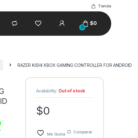
Tienda
$
0
0
RAZER KISHI XBOX GAMING CONTROLLER FOR ANDROID
G
Availability:
Out of stock
ID
$
0
Comparar
Me Gusta