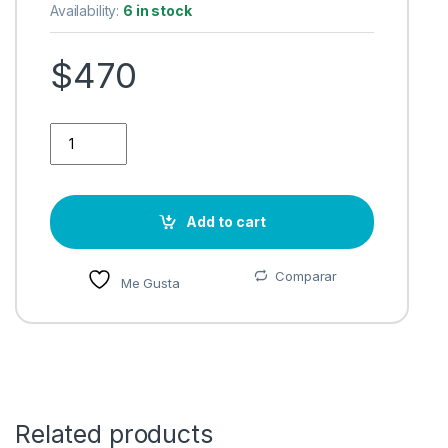
Availability:
6 in stock
$
470
RAM FURY 8G SODIMM DDR4 2666 MH Z CL15 1GX64 XMP qua
Add to cart
Comparar
Me Gusta
Related products