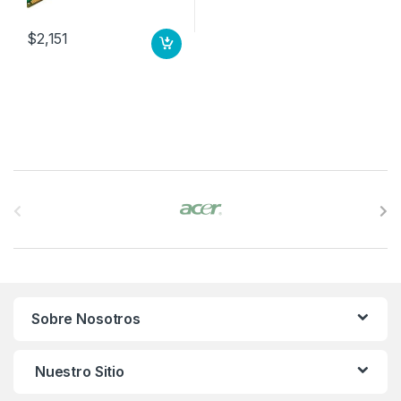
$
2,151
B
r
a
n
Sobre Nosotros
d
s
Nuestro Sitio