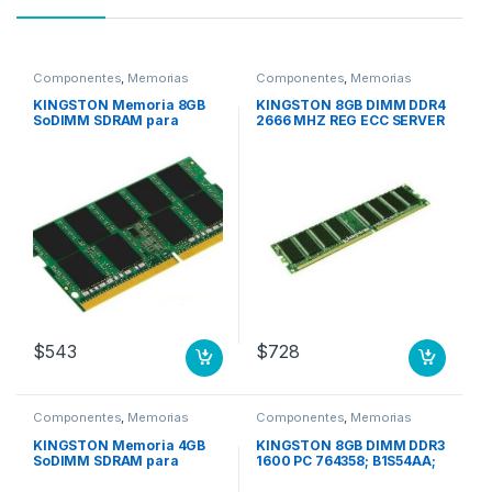
Componentes
,
Memorias
Componentes
,
Memorias
KINGSTON Memoria 8GB
KINGSTON 8GB DIMM DDR4
SoDIMM SDRAM para
2666 MHZ REG ECC SERVER
Portatil, DDR4-2666
Mhz/PC4-21300, CL17,
1.20V, No ECC, sin búfer,
260 pin 2666MHZ NON ECC
$
543
$
728
Componentes
,
Memorias
Componentes
,
Memorias
KINGSTON Memoria 4GB
KINGSTON 8GB DIMM DDR3
SoDIMM SDRAM para
1600 PC 764358; B1S54AA;
Portatil, DDR4-2666
B4U37AA; PC
Mhz/PC4-21300, CL17,