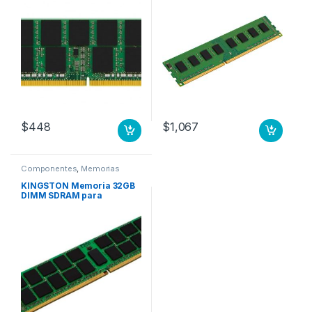
1.20V, No ECC, sin búfer,
260 pin 2666MHZ NON ECC
$
448
$
1,067
Componentes
,
Memorias
KINGSTON Memoria 32GB
DIMM SDRAM para
Servidor, DDR4-2666 Mhz,
ECC, CL19, 1.20V, REG, 288
clavijas MHZ REG ECC LEN
7X77A01304 SERVE