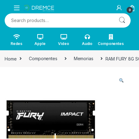
0
Search for:
Redes
Apple
Video
Audio
Componentes
Home
Componentes
Memorias
RAM FURY 8G S