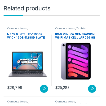
Related products
Computadoras
,
Computadoras
,
Tablets
Computadoras Portátiles
NB 15.6 INTEL I7-1165G7
IPAD MINI 6A GENERACION
W10H 16GB 512SSD SLATE
WI-FI MAS CELULAR 256 GB
GREY ASUS LAPTOP
MORADO
$
28,799
$
25,283
Computadoras
,
Computadoras
,
Computadoras Portátiles
Computadoras de Escritorio