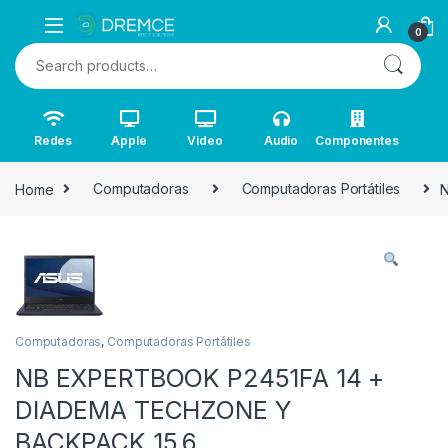
0
Search for:
Redes
Apple
Video
Audio
Componentes
Home
Computadoras
Computadoras Portátiles
Computadoras
,
Computadoras Portátiles
NB EXPERTBOOK P2451FA 14 +
DIADEMA TECHZONE Y
BACKPACK 15.6