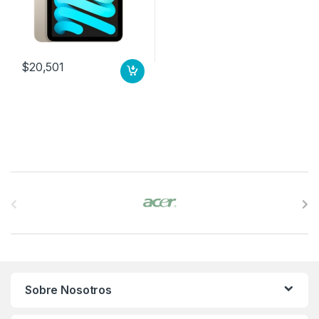
$
20,501
B
r
a
n
Sobre Nosotros
d