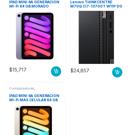
IPAD MINI 6A GENERACION
Lenovo THINKCENTRE
WI-FI 64 GB MORADO
M70Q CI7-10700T W11P DG
W10P 16GB 512GB 3YO
-10700T WINDOWS 10 PRO
64 16.0GB 1X
$
15,717
$
24,857
Computadoras
,
Computadoras Portátiles
IPAD MINI 6A GENERACION
WI-FI MAS CELULAR 64 GB
BLANCO ESTELAR