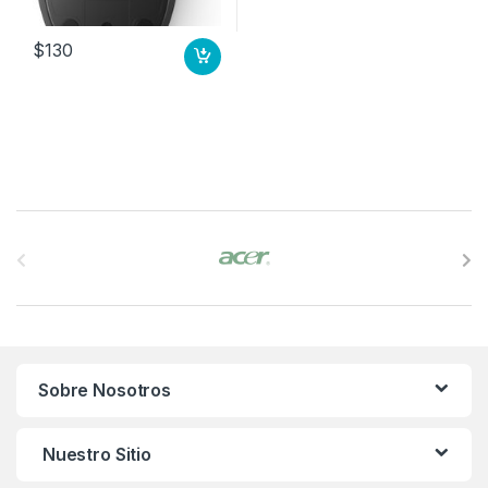
$
130
B
r
a
n
Sobre Nosotros
d
s
Nuestro Sitio