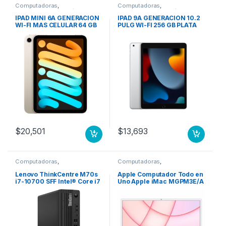
Computadoras
,
Computadoras
,
Computadoras Portátiles
Computadoras Portátiles
IPAD MINI 6A GENERACION
IPAD 9A GENERACION 10.2
WI-FI MAS CELULAR 64 GB
PULG WI-FI 256 GB PLATA
BLANCO ESTELAR
$
20,501
$
13,693
Computadoras
,
Computadoras
,
Computadoras de Escritorio
Computadoras de Escritorio
Lenovo ThinkCentre M70s
Apple Computador Todo en
i7-10700 SFF Intel® Core i7
Uno Apple iMac MGPM3E/A
8 GB DDR4-SDRAM 256 GB
– Apple M1 Octa-Core (8
SSD Windows 11 Pro PC
núcleos) – 8GB RAM –
Negro 256GB SSD M.2 WIFI
256GB SSD – 61cm (24″)
W11P 3YW
4480 x 2520 – De Escritorio
– Rosa – macOS Big Sur –
IEEE 802.11 a/b/g/n/ac/ax –