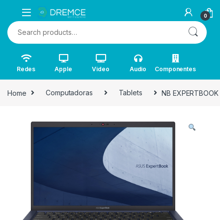
0
Search for:
Redes
Apple
Video
Audio
Componentes
Home
Computadoras
Tablets
NB EXPERTBOOK B