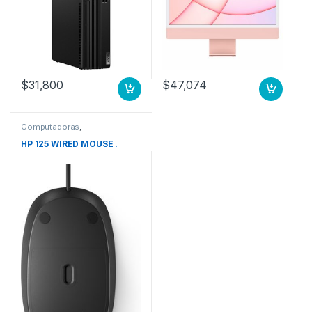
143W CPU 8N GPU 8N 256
GB ROSA
$
31,800
$
47,074
Computadoras
,
Computadoras de Escritorio
HP 125 WIRED MOUSE .