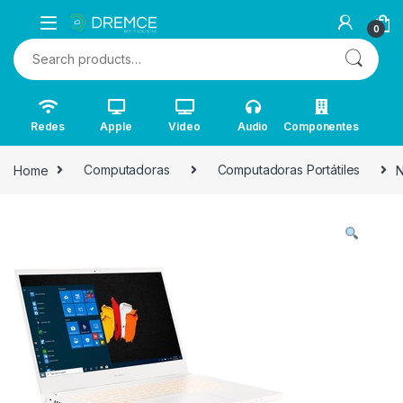
0
Search for:
Redes
Apple
Video
Audio
Componentes
Home
Computadoras
Computadoras Portátiles