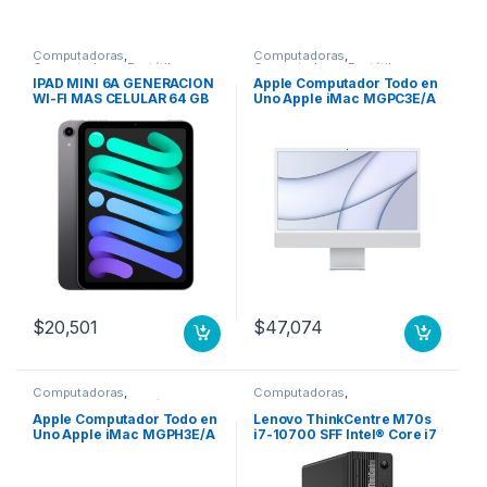
Computadoras
,
Computadoras
,
Computadoras Portátiles
Computadoras Portátiles
IPAD MINI 6A GENERACION
Apple Computador Todo en
WI-FI MAS CELULAR 64 GB
Uno Apple iMac MGPC3E/A
GRIS ESPACIAL
– Apple M1 Octa-Core (8
núcleos) – 8GB RAM –
256GB SSD – 61cm (24″)
4480 x 2520 – De Escritorio
– Plata – macOS Big Sur –
IEEE 802.11 a/b/g/n/ac/ax –
143W CPU 8N GPU 8N 256
GB PLATA
$
20,501
$
47,074
Computadoras
,
Computadoras
,
Computadoras Portátiles
Computadoras de Escritorio
Apple Computador Todo en
Lenovo ThinkCentre M70s
Uno Apple iMac MGPH3E/A
i7-10700 SFF Intel® Core i7
– Apple M1 Octa-Core (8
8 GB DDR4-SDRAM 256 GB
núcleos) – 8GB RAM –
SSD Windows 11 Pro PC
256GB SSD – 61cm (24″)
Negro 256GB SSD M.2 WIFI