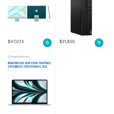
4480 x 2520 – De Escritorio
W11P 3YW
– Verde – macOS Big Sur –
IEEE 802.11 a/b/g/n/ac/ax –
143W CPU 8N GPU 8N 256
GB VERDE
$
47,074
$
31,800
Computadoras
,
Computadoras Portátiles
MACBOOK AIR 13IN CHIPM2
CPU8NUC GPU10NUC 512
GB SSD PLATA