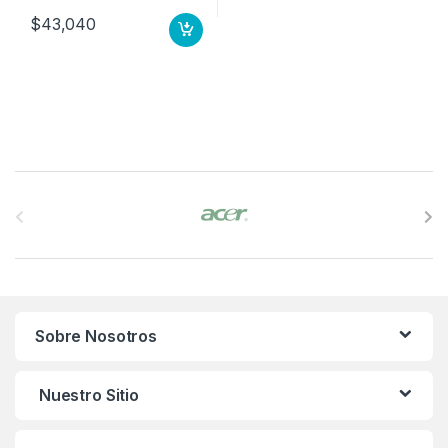
$
43,040
B
r
a
n
Sobre Nosotros
d
s
Nuestro Sitio
C