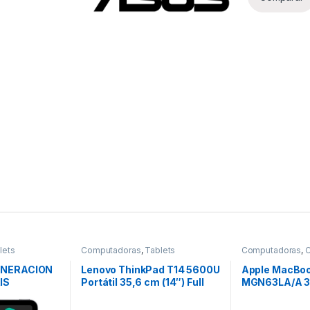
lets
Computadoras
,
Tablets
Computadoras
,
Portátiles
GENERACION
Lenovo ThinkPad T14 5600U
Apple MacBoo
IS
Portátil 35,6 cm (14″) Full
MGN63LA/A 33
HD AMD Ryzen 5 8 GB
– WQXGA – 256
DDR4-SDRAM 256 GB SSD
Apple Octa-C