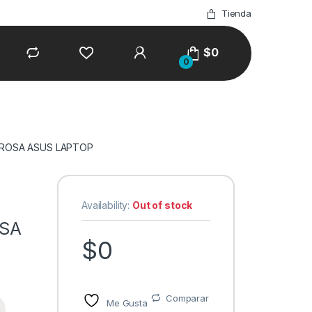
Tienda
$
0
0
C ROSA ASUS LAPTOP
Availability:
Out of stock
OSA
$
0
Comparar
Me Gusta