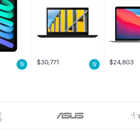
Wi-Fi 6 (802.11ax) Windows
núcleos) – 8G
10 Pro Negro 600U 8GB
256GB SSD – 
256GB SSD M.2 W10P 3YW
Big Sur – Pant
PRE
Tecnología Tr
Tecnología c
el mismo plan
Switching, IPS
GPU 7N 256 G
ESPACIAL
$
30,771
$
24,803