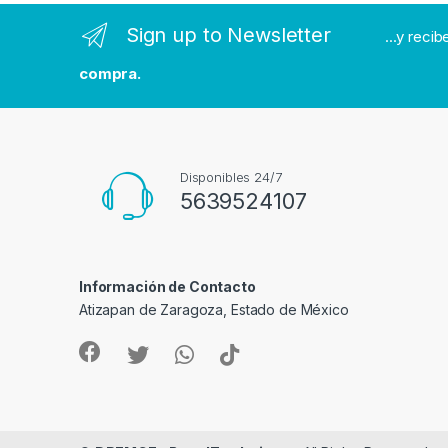
n
Sign up to Newsletter
...y reci
d
compra.
s
C
a
Disponibles 24/7
5639524107
r
o
Información de Contacto
u
Atizapan de Zaragoza, Estado de México
s
e
l