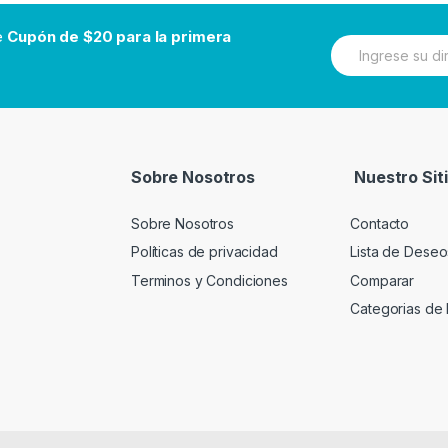
be
Cupón de $20 para la primera
N
e
w
s
l
e
t
t
Sobre Nosotros
Nuestro Sit
e
r
Sobre Nosotros
Contacto
Políticas de privacidad
Lista de Deseo
Terminos y Condiciones
Comparar
Categorias de 