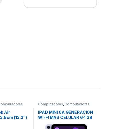
Computadoras
Computadoras
,
Computadoras
Portátiles
k Air
IPAD MINI 6A GENERACION
.8cm (13.3″)
WI-FI MAS CELULAR 64 GB
0 x 1600 –
MORADO
ore (8