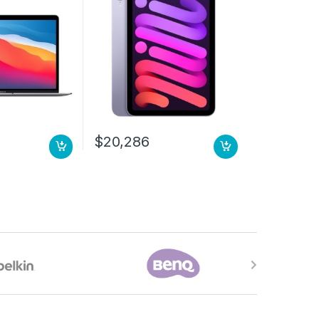
B RAM –
Gris – macOS
alla Retina,
ue Tone,
onmutación en
o (In-plane
) – 15Hor 8N
B SSD GRIS
$
20,286