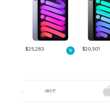
$
25,283
$
20,501
B
r
a