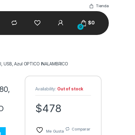
Tienda
$
0
0
PI, USB, Azul OPTICO INALAMBRICO
80,
Availability:
Out of stock
$
478
O
Comparar
Me Gusta