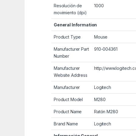
Resolución de
1000
movimiento (dpi)
General Information
Product Type
Mouse
Manufacturer Part
910-004361
Number
Manufacturer
http://www.logitech.
Website Address
Manufacturer
Logitech
Product Model
M280
Product Name
Ratón M280
Brand Name
Logitech
Información General