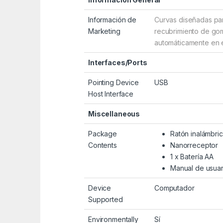
Información de
Curvas diseñadas pa
Marketing
recubrimiento de gom
automáticamente en 
Interfaces/Ports
Pointing Device
USB
Host Interface
Miscellaneous
Package
Ratón inalámbr
Contents
Nanorreceptor
1 x Batería AA
Manual de usuar
Device
Computador
Supported
Environmentally
Sí