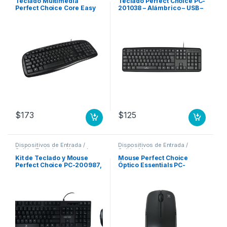
Teclado Multimedia
Teclado Perfect Choice PC-
Perfect Choice Core Easy
201038 – Alámbrico – USB –
Line – USB – Negro .
Negro BASICO NEGRO
$
173
$
125
Dispositivos de Entrada /
Dispositivos de Entrada /
Salida
,
Teclados y Keypads
Salida
,
Mouse
Kit de Teclado y Mouse
Mouse Perfect Choice
Perfect Choice PC-200987,
Óptico Essentials PC-
Alámbrico, USB, Negro,
044758, Inalámbrico, USB,
Resistente a Derrames
1600DPI, Negro NEGRO
(Español) ANTIDERRAMES
NGO DPI AJUSTABLE AMBI