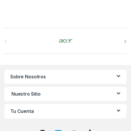
B
r
a
n
Sobre Nosotros
d
s
Nuestro Sitio
C
Tu Cuenta
a
r