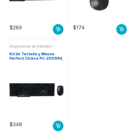
$
289
$
174
Dispositivos de Entrada /
Salida
,
Teclados y Keypads
Kit de Teclado y Mouse
Perfect Choice PC-200994,
Inalámbrico, USB, Negro
(Español) – Resistente a
Derrames ANTIDERRAMES
$
348