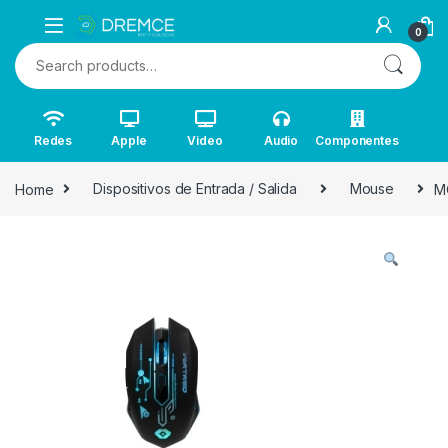
0
Search for:
Redes
Apple
Video
Audio
Componentes
Home
Dispositivos de Entrada / Salida
Mouse
M