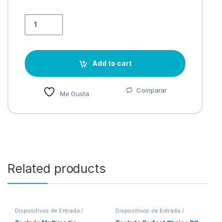
MOUSE GAMER ALAMBRICO 6D NEGRO . quantity
Add to cart
Comparar
Me Gusta
Related products
Dispositivos de Entrada /
Dispositivos de Entrada /
Salida
,
Teclados y Keypads
Salida
,
Teclados y Keypads