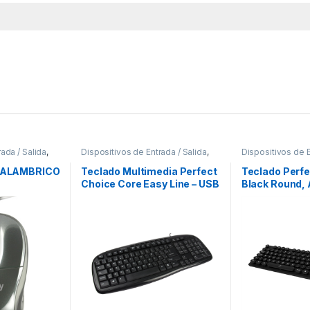
ada / Salida
,
Dispositivos de Entrada / Salida
,
Dispositivos de E
Teclados y Keypads
Teclados y Key
 ALAMBRICO
Teclado Multimedia Perfect
Teclado Perfe
Choice Core Easy Line – USB
Black Round, 
– Negro .
USB, Negro (E
ROUND