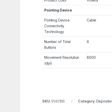
Product Color
Violeta
Pointing Device
Pointing Device
Cable
Connectivity
Technology
Number of Total
6
Buttons
Movement Resolution
8000
(dpi)
SKU:
91401B6
Category:
Dispositi