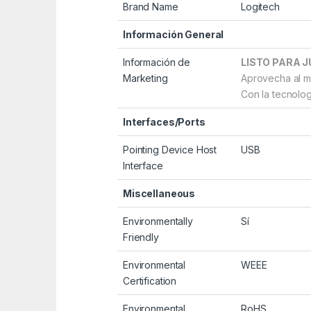
Brand Name
Logitech
Información General
Información de
LISTO PARA 
Marketing
Aprovecha al m
Con la tecnolog
Interfaces/Ports
Pointing Device Host
USB
Interface
Miscellaneous
Environmentally
Sí
Friendly
Environmental
WEEE
Certification
Environmental
RoHS