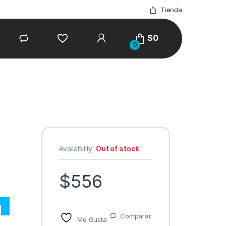
Tienda
$
0
0
Availability:
Out of stock
$
556
Comparar
Me Gusta