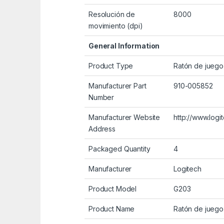
Resolución de
8000
movimiento (dpi)
General Information
Product Type
Ratón de juego
Manufacturer Part
910-005852
Number
Manufacturer Website
http://www.logi
Address
Packaged Quantity
4
Manufacturer
Logitech
Product Model
G203
Product Name
Ratón de jueg