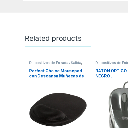
Related products
Dispositivos de Entrada / Salida
,
Dispositivos de Entr
Mouse
Mouse
Perfect Choice Mousepad
RATON OPTICO
con Descansa Muñecas de
NEGRO .
Gel, 20x26cm, Grosor 2mm,
Negro ERGONOMICO
ANTIDERRAPANTE
INOLORO