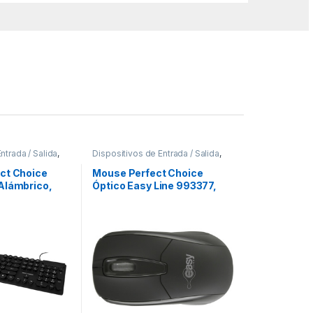
ntrada / Salida
,
Dispositivos de Entrada / Salida
,
pads
Mouse
ct Choice
Mouse Perfect Choice
Alámbrico,
Óptico Easy Line 993377,
spañol)
Alámbrico, USB, 1000DPI,
Negro EASY LINE