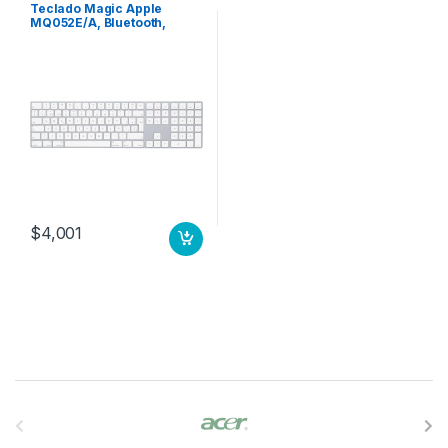
Teclado Magic Apple
MQ052E/A, Bluetooth,
Blanco (Español)
NUMERICO ESPANOL
$
4,001
B
r