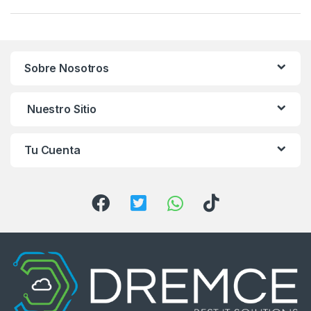
a
n
Sobre Nosotros
d
s
Nuestro Sitio
C
Tu Cuenta
a
r
o
u
s
e