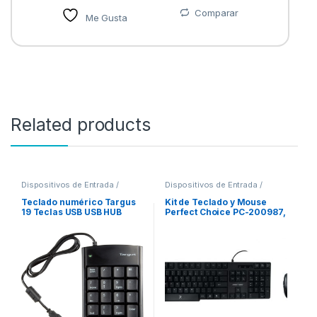
Comparar
Me Gusta
Related products
Dispositivos de Entrada /
Dispositivos de Entrada /
Salida
,
Teclados y Keypads
Salida
,
Teclados y Keypads
Teclado numérico Targus
Kit de Teclado y Mouse
19 Teclas USB USB HUB
Perfect Choice PC-200987,
2PTOS USB 2.0
Alámbrico, USB, Negro,
WINDOWS/MAC
Resistente a Derrames
(Español) ANTIDERRAMES
NGO DPI AJUSTABLE AMBI