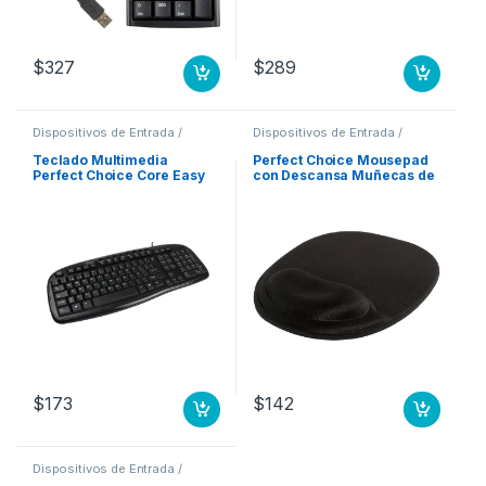
$
327
$
289
Dispositivos de Entrada /
Dispositivos de Entrada /
Salida
,
Teclados y Keypads
Salida
,
Mouse
Teclado Multimedia
Perfect Choice Mousepad
Perfect Choice Core Easy
con Descansa Muñecas de
Line – USB – Negro .
Gel, 20x26cm, Grosor
2mm, Negro ERGONOMICO
ANTIDERRAPANTE
INOLORO
$
173
$
142
Dispositivos de Entrada /
Salida
,
Teclados y Keypads