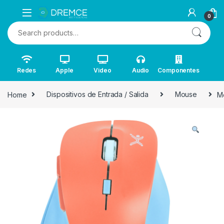
0
Search for:
Redes
Apple
Video
Audio
Componentes
Home
Dispositivos de Entrada / Salida
Mouse
M