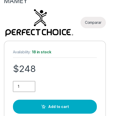
MAMEY
Comparar
Availability:
18 in stock
$
248
Mouse Ergonómico Perfect Choice Óptico Thumb, RF Inalámb
Add to cart