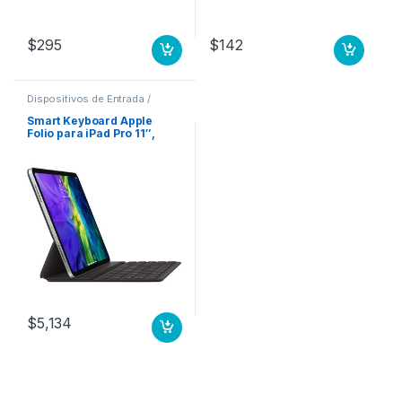
$
295
$
142
Dispositivos de Entrada /
Salida
,
Teclados y Keypads
Smart Keyboard Apple
Folio para iPad Pro 11″,
Negro 11 3A GENERACION
ESP
$
5,134