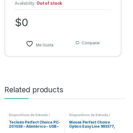
Availability:
Out of stock
$
0
Comparar
Me Gusta
Related products
Dispositivos de Entrada /
Dispositivos de Entrada /
Salida
,
Teclados y Keypads
Salida
,
Mouse
Teclado Perfect Choice PC-
Mouse Perfect Choice
201038 – Alámbrico – USB –
Óptico Easy Line 993377,
Negro BASICO NEGRO
Alámbrico, USB, 1000DPI,