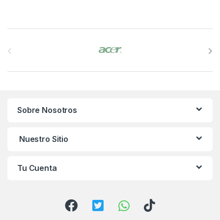
B
r
a
n
Sobre Nosotros
d
s
Nuestro Sitio
C
Tu Cuenta
a
r
o