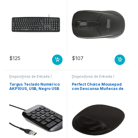
Negro EASY LINE
$
125
$
107
Dispositivos de Entrada /
Dispositivos de Entrada /
Salida
,
Teclados y Keypads
Salida
,
Mouse
Targus Teclado Numérico
Perfect Choice Mousepad
AKP10US, USB, Negro USB
con Descansa Muñecas de
3FT PLUG AND PLAY
Gel, 20x26cm, Grosor
WINDOWS/MAC
2mm, Negro ERGONOMICO
ANTIDERRAPANTE
INOLORO