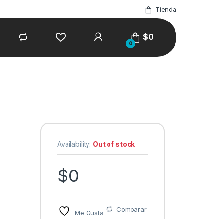
Tienda
$
0
0
Availability:
Out of stock
$
0
Comparar
Me Gusta