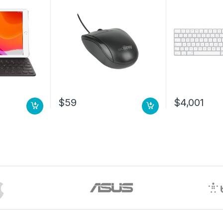
PAD AIR 3A
ESPANOL
$
59
$
4,001