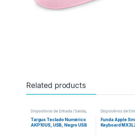
Related products
Dispositivos de Entrada / Salida
,
Dispositivos de Entr
Teclados y Keypads
Teclados y Keypad
Targus Teclado Numérico
Funda Apple Sm
AKP10US, USB, Negro USB
Keyboard MX3L2
3FT PLUG AND PLAY
para iPad 10.5″