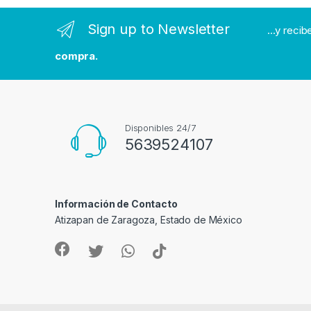
n
Sign up to Newsletter
...y reci
d
compra.
s
C
a
Disponibles 24/7
5639524107
r
o
Información de Contacto
u
Atizapan de Zaragoza, Estado de México
s
e
l