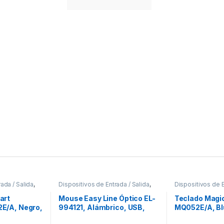
ada / Salida
,
Dispositivos de Entrada / Salida
,
Dispositivos de E
s
Mouse
Teclados y Key
art
Mouse Easy Line Óptico EL-
Teclado Magi
E/A, Negro,
994121, Alámbrico, USB,
MQ052E/A, Bl
1200DPI, Negro .
Blanco (Espa