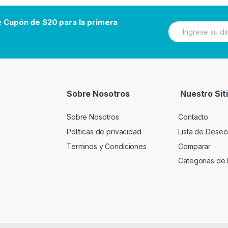
be
Cupón de $20 para la primera
N
e
w
s
l
e
t
t
Sobre Nosotros
Nuestro Sit
e
r
Sobre Nosotros
Contacto
Políticas de privacidad
Lista de Deseo
Terminos y Condiciones
Comparar
Categorias de 