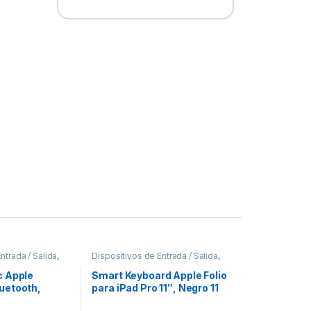
ntrada / Salida
,
Dispositivos de Entrada / Salida
,
pads
Teclados y Keypads
c Apple
Smart Keyboard Apple Folio
uetooth,
para iPad Pro 11″, Negro 11
ñol) NUMERICO
3A GENERACION ESP