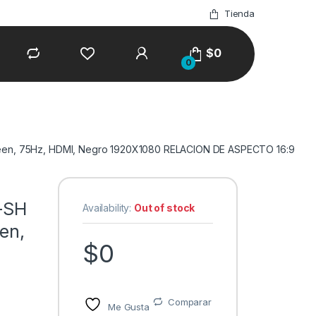
Tienda
$
0
0
creen, 75Hz, HDMI, Negro 1920X1080 RELACION DE ASPECTO 16:9
-SH
Availability:
Out of stock
en,
$
0
Comparar
Me Gusta