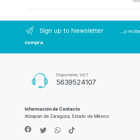
a
n
Sign up to Newsletter
...y reci
d
compra.
s
C
a
Disponibles 24/7
5639524107
r
o
Información de Contacto
u
Atizapan de Zaragoza, Estado de México
s
e