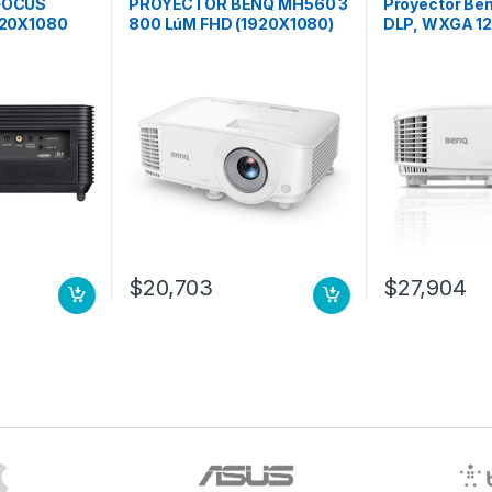
FOCUS
PROYECTOR BENQ MH560 3
Proyector B
920X1080
800 LúM FHD (1920X1080)
DLP, WXGA 12
DLP CONT. 20 000:
3300 Lúmenes
Inalámbrico, T
Bocinas, Bla
(1200 X 800)
$
20,703
$
27,904