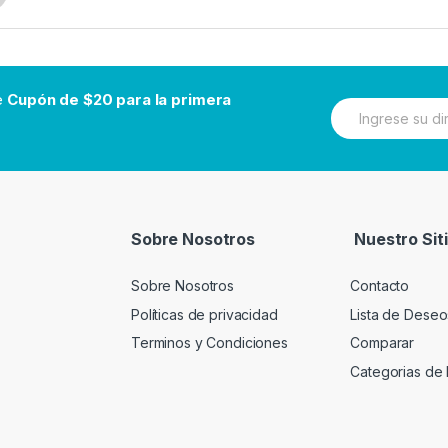
be
Cupón de $20 para la primera
N
e
w
s
l
e
t
t
Sobre Nosotros
Nuestro Sit
e
r
Sobre Nosotros
Contacto
Políticas de privacidad
Lista de Deseo
Terminos y Condiciones
Comparar
Categorias de 