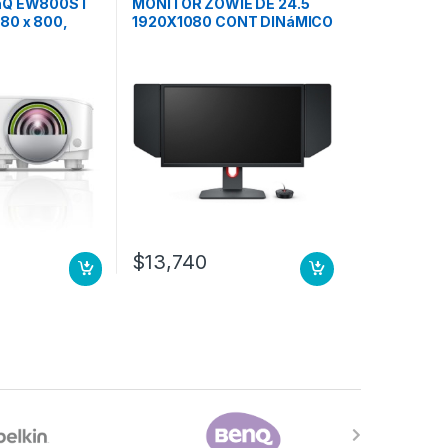
enQ EW800ST
MONITOR ZOWIE DE 24.5
80 x 800,
1920X1080 CONT DINáMICO
, Bluetooth,
12M:1 PAN
iro Corto, con
nco WXGA
 3300 LúMENES
$
13,740