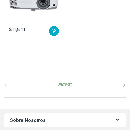
$
11,841
B
r
a
n
Sobre Nosotros
d