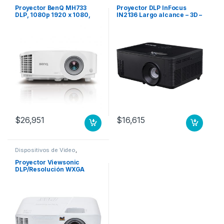
Proyectores
Proyectores
Proyector BenQ MH733
Proyector DLP InFocus
DLP, 1080p 1920 x 1080,
IN2136 Largo alcance – 3D –
4000 Lúmenes, con
16:10 – 1280 x 800 – Frontal,
Bocinas, Blanco .
De Techo – 720p –
5000Hora(s) Normal Mode
– 10000Hora(s) Economy
Mode – WXGA – 28,500:1 –
4500lm – HDMI – USB DLP
WXGA 1.3X ZOOM 3D
3XHDMI VGA
$
26,951
$
16,615
Dispositivos de Video
,
Proyectores
Proyector Viewsonic
DLP/Resolución WXGA
(1280×800)/3,600 lúmenes
1280X800 3600 LUMENES