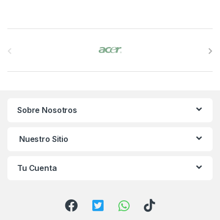
B
r
a
n
Sobre Nosotros
d
s
Nuestro Sitio
C
Tu Cuenta
a
r
o