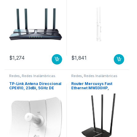
2.4/5GHz, con 4 Antenas
1200 Mbit/s, 1x RJ-45,
Externa ? ¡Optimizado para
2.4/5GHz MU-MIMO DE
Gaming! 4 PTS LAN 1 PTO
EXTERIOR/INTERIOR
WAN
$
1,274
$
1,841
Redes
,
Redes Inalámbricas
Redes
,
Redes Inalámbricas
TP-Link Antena Direccional
Router Mercusys Fast
CPE610, 23dBi, 5GHz DE
Ethernet MW330HP,
23DBI
Alámbrico, 300 Mbit/s, 3x
RJ-45, 2.4GHz, 3 Antenas
Externas de 8dBi 300MBPS
3 ANTENAS ROMPE MUROS