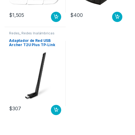
$
1,505
$
400
Redes
,
Redes Inalámbricas
Adaptador de Red USB
Archer T2U Plus TP-Link
Inalámbrico, WLAN,
600Mbit/s, 2.4/5GHz USB
ADAPTER 433MBPS AT
5GHZ
$
307