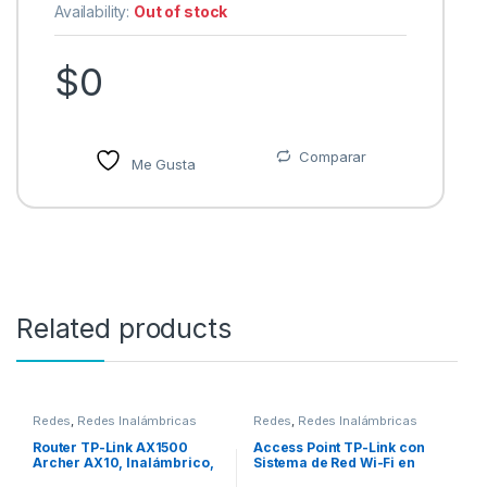
Availability:
Out of stock
$
0
Comparar
Me Gusta
Related products
Redes
,
Redes Inalámbricas
Redes
,
Redes Inalámbricas
Router TP-Link AX1500
Access Point TP-Link con
Archer AX10, Inalámbrico,
Sistema de Red Wi-Fi en
1500 Mbit/s, 4x RJ-45,
Malla EAP225-OUTDOOR,