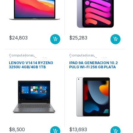
Tecnología conmutación
en el mismo plano (In-
plane Switching, IPS) –
15Hor 8N GPU 7N 256 GB
SSD GRIS ESPACIAL
$
24,803
$
25,283
Computadoras
,
Computadoras
,
Computadoras Portátiles
Computadoras Portátiles
LENOVO V14 14 RYZEN3
IPAD 9A GENERACION 10.2
3250U 4GB/4GB 1TB
PULG WI-FI 256 GB PLATA
W10PRO 1WY
$
8,500
$
13,693