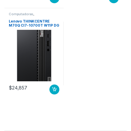
Computadoras
,
Computadoras de Escritorio
Lenovo THINKCENTRE
M70Q CI7-10700T W11P DG
W10P 16GB 512GB 3YO
-10700T WINDOWS 10 PRO
64 16.0GB 1X
$
24,857