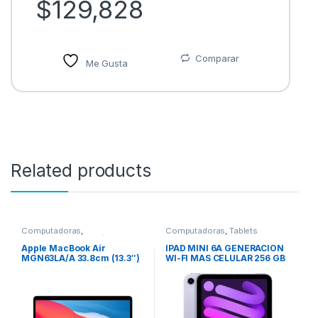
$
129,828
Comparar
Me Gusta
Related products
Computadoras
,
Computadoras
,
Tablets
Computadoras Portátiles
Apple MacBook Air
IPAD MINI 6A GENERACION
MGN63LA/A 33.8cm (13.3″)
WI-FI MAS CELULAR 256 GB
– WQXGA – 2560 x 1600 –
MORADO
Apple Octa-Core (8
núcleos) – 8GB RAM –
256GB SSD – Gris – macOS
Big Sur – Pantalla Retina,
Tecnología True Tone,