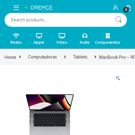
0
Search for:
Redes
Apple
Video
Audio
Componentes
Home
Computadoras
Tablets
MacBook Pro – 16