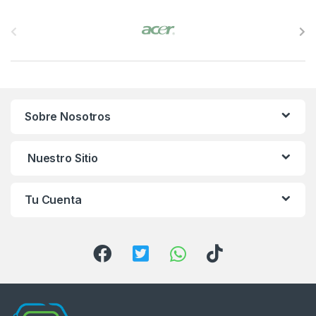
B
r
a
n
Sobre Nosotros
d
s
Nuestro Sitio
C
Tu Cuenta
a
r
o
u