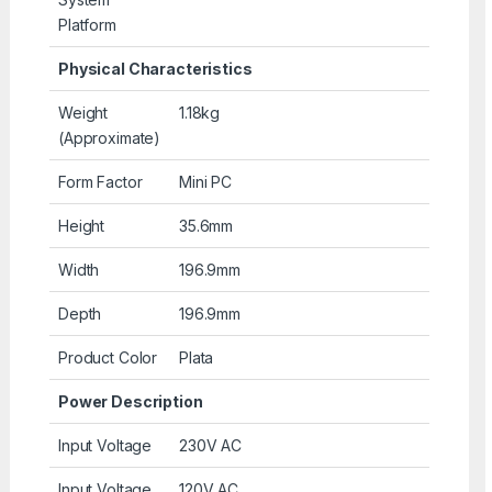
Platform
Physical Characteristics
Weight
1.18kg
(Approximate)
Form Factor
Mini PC
Height
35.6mm
Width
196.9mm
Depth
196.9mm
Product Color
Plata
Power Description
Input Voltage
230V AC
Input Voltage
120V AC