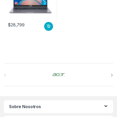
$
28,799
B
r
a
n
Sobre Nosotros
d