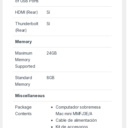
of USB Ports
HDMI (Rear)
Sí
Thunderbolt
Sí
(Rear)
Memory
Maximum
24GB
Memory
Supported
Standard
8GB
Memory
Miscellaneous
Package
Computador sobremesa
Contents
Mac mini MMFJ3E/A
Cable de alimentación
Kit de accesorios