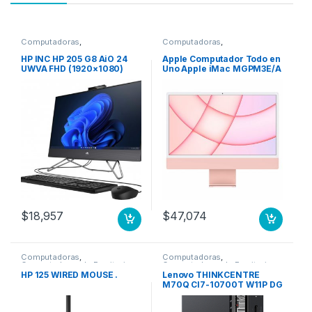
Computadoras
,
Computadoras
,
Computadoras de Escritorio
Computadoras de Escritorio
HP INC HP 205 G8 AiO 24
Apple Computador Todo en
UWVA FHD (1920×1080)
Uno Apple iMac MGPM3E/A
Delgado 3-Bordes 23.8″
– Apple M1 Octa-Core (8
Contraste 3000:1, Stand
núcleos) – 8GB RAM –
Ajustable -5 a +20°, AMD
256GB SSD – 61cm (24″)
Ryzen 3- 3250u hasta
4480 x 2520 – De Escritorio
3.5Ghz / Cache 4MB, SSD
– Rosa – macOS Big Sur –
512GB M.2, 8GB DDR4 (1
IEEE 802.11 a/b/g/n/ac/ax –
Sodimm LIBRE),NON_ODD,
143W CPU 8N GPU 8N 256
Win11 PRO downgrade
GB ROSA
Win10 PRO 64bit, 1 Yr Wty,
24 8GBSSD 512GB WIN11P
DW10P
$
18,957
$
47,074
Computadoras
,
Computadoras
,
Computadoras de Escritorio
Computadoras de Escritorio
HP 125 WIRED MOUSE .
Lenovo THINKCENTRE
M70Q CI7-10700T W11P DG
W10P 16GB 512GB 3YO
-10700T WINDOWS 10 PRO