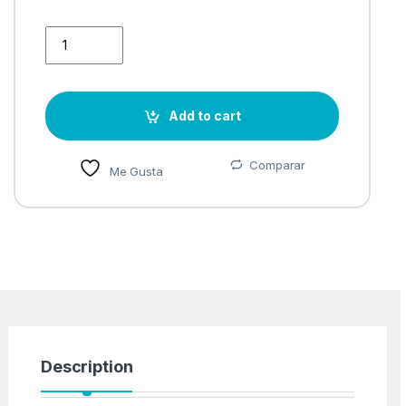
MAC MINI M2 CPU 8N GPU 10N 256 GB SSD quantity
Add to cart
Comparar
Me Gusta
Description