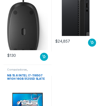
64 16.0GB 1X
$
24,857
$
130
Computadoras
,
Computadoras Portátiles
NB 15.6 INTEL I7-1165G7
W10H 16GB 512SSD SLATE
GREY ASUS LAPTOP