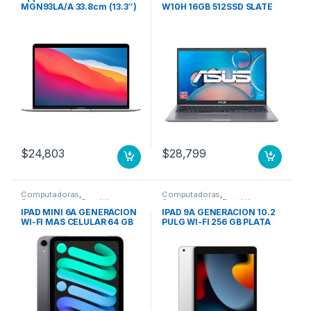
MGN93LA/A 33.8cm (13.3″)
W10H 16GB 512SSD SLATE
– WQXGA – 2560 x 1600 –
GREY ASUS LAPTOP
Apple Octa-Core (8
núcleos) – 8GB RAM –
256GB SSD – Plata – macOS
Big Sur – Pantalla Retina,
Tecnología True Tone,
Tecnología conmutación
en el mismo plano (In-
plane Switching, IPS) – 15Ho
8N GPU 7N 256 GB SSD
PLATA
$
24,803
$
28,799
Computadoras
,
Computadoras
,
Computadoras Portátiles
Computadoras Portátiles
IPAD MINI 6A GENERACION
IPAD 9A GENERACION 10.2
WI-FI MAS CELULAR 64 GB
PULG WI-FI 256 GB PLATA
GRIS ESPACIAL