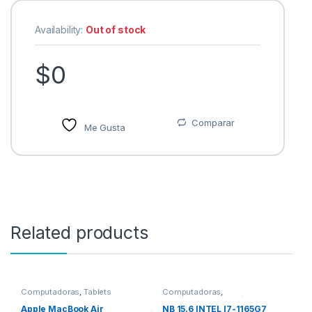
Availability:
Out of stock
$
0
Comparar
Me Gusta
Related products
Computadoras
,
Tablets
Computadoras
,
Computadoras Portátiles
Apple MacBook Air
NB 15.6 INTEL I7-1165G7