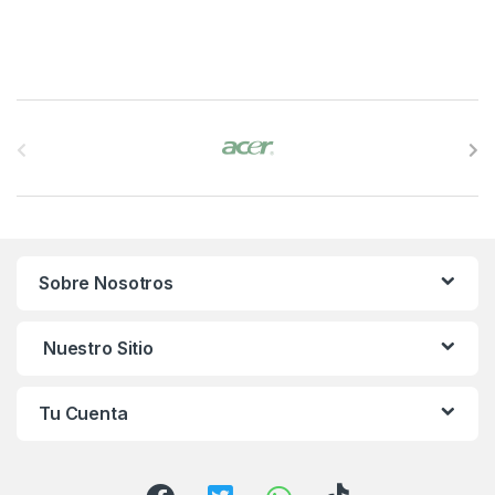
B
r
a
n
Sobre Nosotros
d
s
Nuestro Sitio
C
Tu Cuenta
a
r