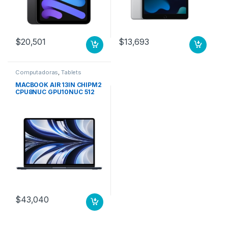
$
20,501
$
13,693
Computadoras
,
Tablets
MACBOOK AIR 13IN CHIPM2
CPU8NUC GPU10NUC 512
GB SSD MEDIANOCHE
$
43,040