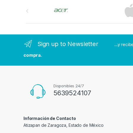
B
r
a
n
Sign up to Newsletter
...y reci
d
compra.
s
C
a
Disponibles 24/7
5639524107
r
o
Información de Contacto
u
Atizapan de Zaragoza, Estado de México