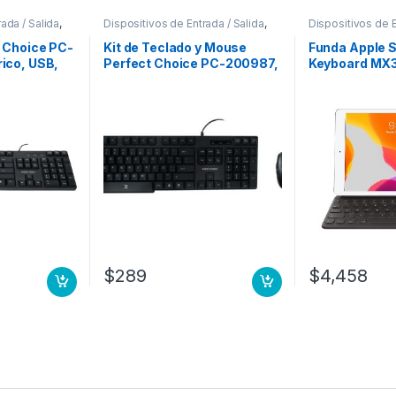
ada / Salida
,
Dispositivos de Entrada / Salida
,
Dispositivos de E
s
Teclados y Keypads
Teclados y Key
 Choice PC-
Kit de Teclado y Mouse
Funda Apple 
ico, USB,
Perfect Choice PC-200987,
Keyboard MX3
nte a
Alámbrico, USB, Negro,
para iPad 10.5
ñol) A
Resistente a Derrames
GENERACION –
FECT
(Español) ANTIDERRAMES
GEN
NGO DPI AJUSTABLE AMBI
$
289
$
4,458