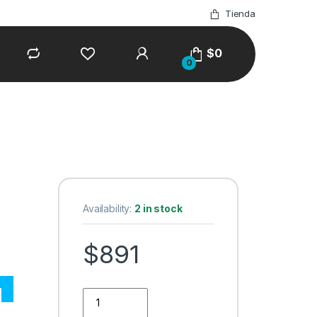
Tienda
$
0
0
Availability:
2 in stock
$
891
M650 WIRELESS MOUSE ROSE quantity