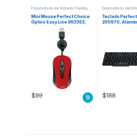
Dispositivos de Entrada / Salida
,
Dispositivos de Entr
Mouse
Teclados y Keypad
Mini Mouse Perfect Choice
Teclado Perfect
Óptico Easy Line 993353,
200970, Alámbr
Alámbrico, USB, 1000DPI,
Negro – Resiste
Rojo ROJO
Derrames (Espa
DERRAMES PER
CHOICE
$
99
$
188