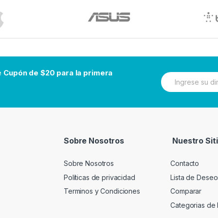
be
Cupón de $20 para la primera
N
e
w
s
l
e
t
t
Sobre Nosotros
Nuestro Sit
e
r
Sobre Nosotros
Contacto
Políticas de privacidad
Lista de Deseo
Terminos y Condiciones
Comparar
Categorias de 