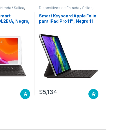
ntrada / Salida
,
Dispositivos de Entrada / Salida
,
pads
Teclados y Keypads
Smart
Smart Keyboard Apple Folio
L2E/A, Negro,
para iPad Pro 11″, Negro 11
″
3A GENERACION ESP
 IPAD AIR 3A
$
5,134