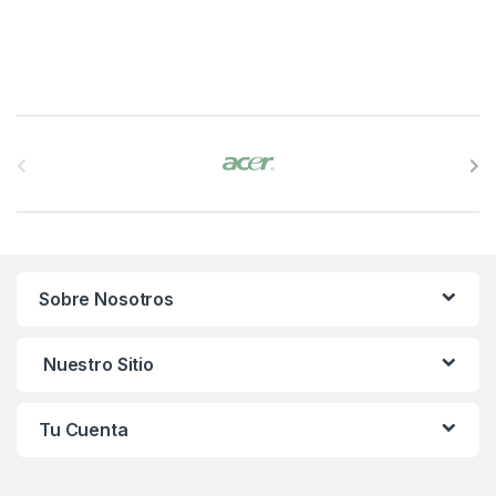
B
r
a
n
Sobre Nosotros
d
s
Nuestro Sitio
C
Tu Cuenta
a
r