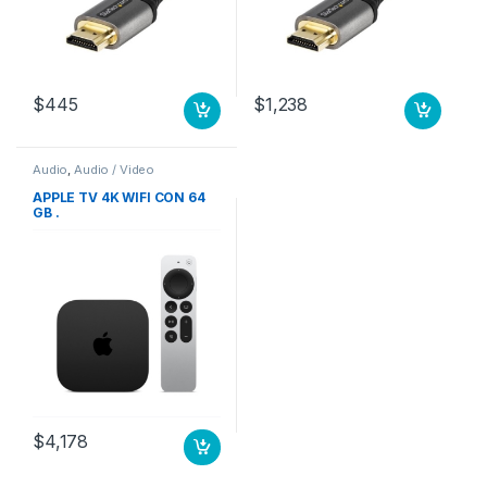
$
445
$
1,238
Audio
,
Audio / Video
APPLE TV 4K WIFI CON 64
GB .
$
4,178