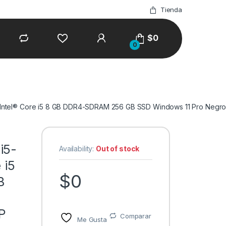
Tienda
$
0
0
 Intel® Core i5 8 GB DDR4-SDRAM 256 GB SSD Windows 11 Pro Neg
i5-
Availability:
Out of stock
 i5
$
0
B
P
Comparar
Me Gusta