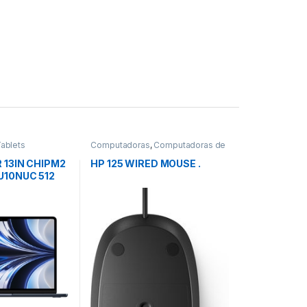
ablets
Computadoras
,
Computadoras de
Escritorio
 13IN CHIPM2
HP 125 WIRED MOUSE .
10NUC 512
IANOCHE