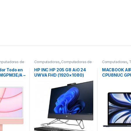
putadoras de
Computadoras
,
Computadoras de
Computadoras
,
T
Escritorio
or Todo en
HP INC HP 205 G8 AiO 24
MACBOOK AIR
 MGPM3E/A –
UWVA FHD (1920×1080)
CPU8NUC GPU
ore (8
Delgado 3-Bordes 23.8″
GB SSD MED
RAM –
Contraste 3000:1, Stand
cm (24″)
Ajustable -5 a +20°, AMD
e Escritorio
Ryzen 3- 3250u hasta
Big Sur –
3.5Ghz / Cache 4MB, SSD
g/n/ac/ax –
512GB M.2, 8GB DDR4 (1
PU 8N 256
Sodimm LIBRE),NON_ODD,
Win11 PRO downgrade Win10
PRO 64bit, 1 Yr Wty, 24
8GBSSD 512GB WIN11P