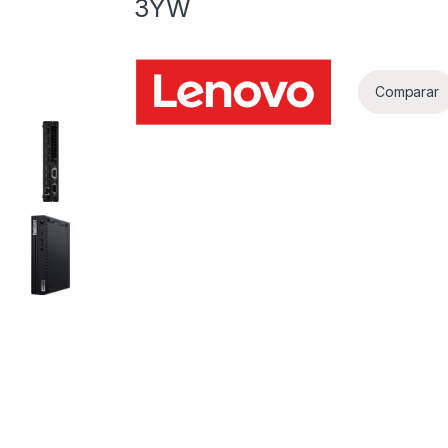
3YW
Comparar