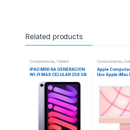
Related products
Computadoras
,
Tablets
Computadoras
,
Com
Escritorio
IPAD MINI 6A GENERACION
Apple Computad
WI-FI MAS CELULAR 256 GB
Uno Apple iMac
MORADO
Apple M1 Octa-C
núcleos) – 8GB 
256GB SSD – 61
4480 x 2520 – D
– Rosa – macOS 
IEEE 802.11 a/b/
143W CPU 8N G
GB ROSA