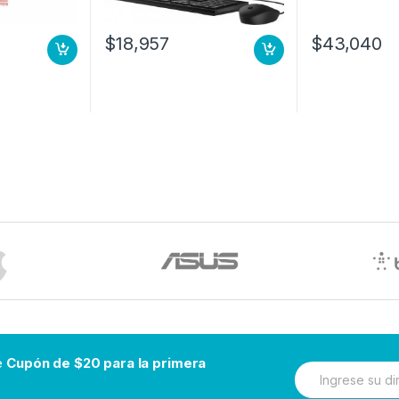
DW10P
$
18,957
$
43,040
be
Cupón de $20 para la primera
N
e