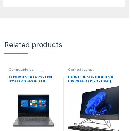
Related products
Computadoras
,
Computadoras
,
Computadoras Portátiles
Computadoras de Escritorio
LENOVO V14 14 RYZEN3
HP INC HP 205 G8 AiO 24
3250U 4GB/4GB 1TB
UWVA FHD (1920×1080)
W10PRO 1WY
Delgado 3-Bordes 23.8″
Contraste 3000:1, Stand
Ajustable -5 a +20°, AMD
Ryzen 3- 3250u hasta
3.5Ghz / Cache 4MB, SSD
512GB M.2, 8GB DDR4 (1
Sodimm LIBRE),NON_ODD,
Win11 PRO downgrade
Win10 PRO 64bit, 1 Yr Wty,
24 8GBSSD 512GB WIN11P
DW10P