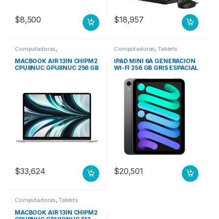
$
8,500
$
18,957
Computadoras
,
Computadoras
,
Tablets
Computadoras Portátiles
MACBOOK AIR 13IN CHIPM2
IPAD MINI 6A GENERACION
CPU8NUC GPU8NUC 256 GB
WI-FI 256 GB GRIS ESPACIAL
SSD PLATA
$
33,624
$
20,501
Computadoras
,
Tablets
MACBOOK AIR 13IN CHIPM2