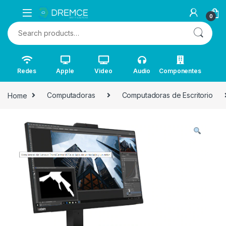
0
Search for:
Redes
Apple
Video
Audio
Componentes
Home
Computadoras
Computadoras de Escritorio