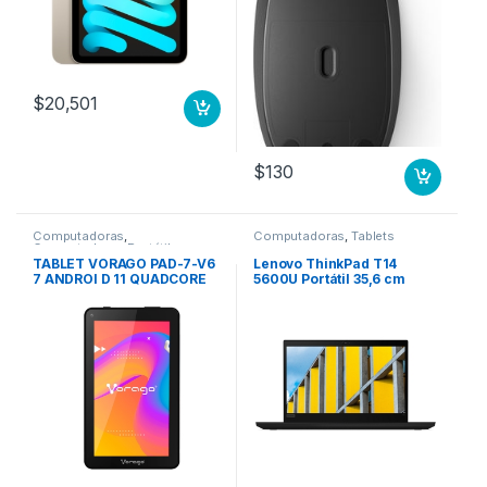
$
20,501
$
130
Computadoras
,
Computadoras
,
Tablets
Computadoras Portátiles
TABLET VORAGO PAD-7-V6
Lenovo ThinkPad T14
7 ANDROI D 11 QUADCORE
5600U Portátil 35,6 cm
2GB 32GB DUALCAM WIFI
(14″) Full HD AMD Ryzen 5 8
GB DDR4-SDRAM 256 GB
SSD Wi-Fi 6 (802.11ax)
Windows 10 Pro Negro
600U 8GB 256GB SSD M.2
W10P 3YW PRE