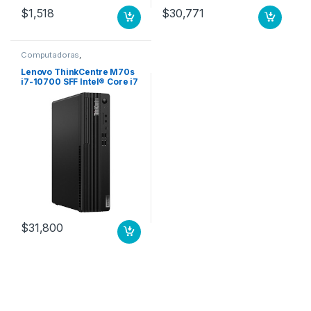
$
1,518
$
30,771
Computadoras
,
Computadoras de Escritorio
Lenovo ThinkCentre M70s
i7-10700 SFF Intel® Core i7
8 GB DDR4-SDRAM 256 GB
SSD Windows 11 Pro PC
Negro 256GB SSD M.2 WIFI
W11P 3YW
$
31,800