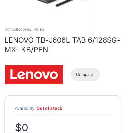
Computadoras
,
Tablets
LENOVO TB-J606L TAB 6/128SG-
MX- KB/PEN
as
Comparar
Availability:
Out of stock
$
0