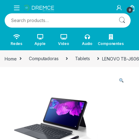
0
Search for:
Redes
Apple
Video
Audio
Componentes
Home
Computadoras
Tablets
LENOVO TB-J606L