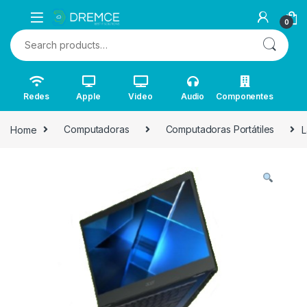
0
Search for:
Redes
Apple
Video
Audio
Componentes
Home
Computadoras
Computadoras Portátiles
L