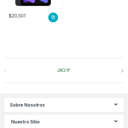
$
20,501
B
r
a
n
Sobre Nosotros
d
s
Nuestro Sitio