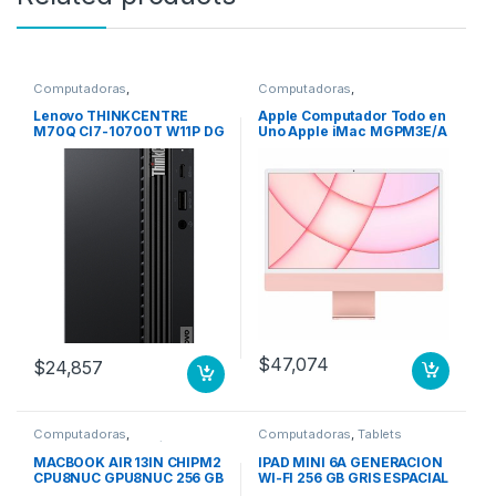
Computadoras
,
Computadoras
,
Computadoras de Escritorio
Computadoras de Escritorio
Lenovo THINKCENTRE
Apple Computador Todo en
M70Q CI7-10700T W11P DG
Uno Apple iMac MGPM3E/A
W10P 16GB 512GB 3YO
– Apple M1 Octa-Core (8
-10700T WINDOWS 10 PRO
núcleos) – 8GB RAM –
64 16.0GB 1X
256GB SSD – 61cm (24″)
4480 x 2520 – De Escritorio
– Rosa – macOS Big Sur –
IEEE 802.11 a/b/g/n/ac/ax –
143W CPU 8N GPU 8N 256
GB ROSA
$
47,074
$
24,857
Computadoras
,
Computadoras
,
Tablets
Computadoras Portátiles
MACBOOK AIR 13IN CHIPM2
IPAD MINI 6A GENERACION
CPU8NUC GPU8NUC 256 GB
WI-FI 256 GB GRIS ESPACIAL
SSD PLATA