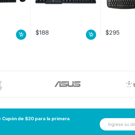
$
188
$
295
be
Cupón de $20 para la primera
N
e
w