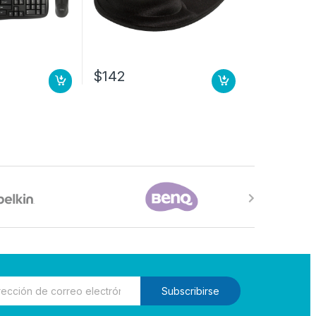
$
142
Subscribirse