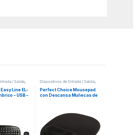
ntrada / Salida
,
Dispositivos de Entrada / Salida
,
pads
Mouse
Easy Line EL-
Perfect Choice Mousepad
brico – USB –
con Descansa Muñecas de
otones –
Gel, 20x26cm, Grosor 2mm,
RICOS
Negro ERGONOMICO
ANTIDERRAPANTE
INOLORO