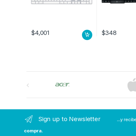
$
4,001
$
348
B
r
a
n
Sign up to Newsletter
...y reci
d
compra.