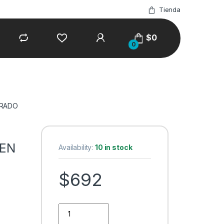
Tienda
$
0
0
ORADO
 EN
Availability:
10 in stock
$
692
KIT GAMER ALAMBRICO 4 EN 1 - M ORADO quantity