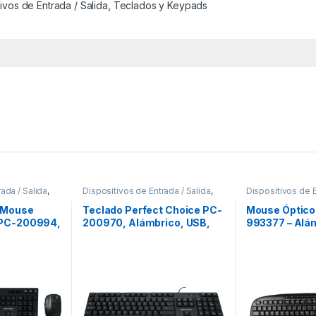
tivos de Entrada / Salida
,
Teclados y Keypads
ada / Salida
,
Dispositivos de Entrada / Salida
,
Dispositivos de E
s
Teclados y Keypads
Teclados y Key
y Mouse
Teclado Perfect Choice PC-
Mouse Óptico 
 PC-200994,
200970, Alámbrico, USB,
993377 – Alám
B, Negro
Negro – Resistente a
1000 Dpi – 3 B
stente a
Derrames (Español) A
Negro ALAMB
IDERRAMES
DERRAMES PERFECT
CHOICE