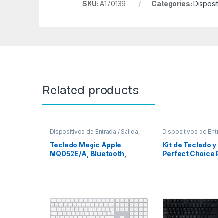
SKU:
A170139
Categories:
Disposi
Related products
Dispositivos de Entrada / Salida
,
Dispositivos de Entr
Teclados y Keypads
Teclados y Keypad
Teclado Magic Apple
Kit de Teclado 
MQ052E/A, Bluetooth,
Perfect Choice
Blanco (Español) NUMERICO
Inalámbrico, US
ESPANOL
(Español) – Resi
Derrames ANT