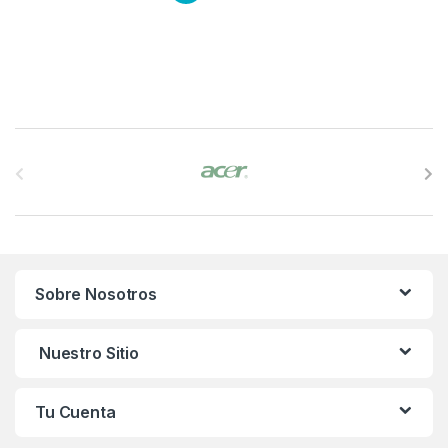
B
r
a
n
Sobre Nosotros
d
s
Nuestro Sitio
C
Tu Cuenta
a