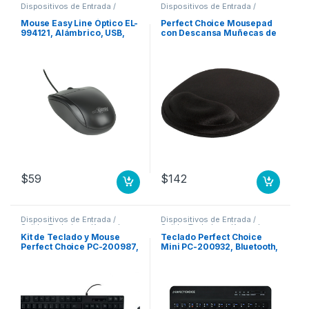
Dispositivos de Entrada /
Dispositivos de Entrada /
Salida
,
Mouse
Salida
,
Mouse
Mouse Easy Line Óptico EL-
Perfect Choice Mousepad
994121, Alámbrico, USB,
con Descansa Muñecas de
1200DPI, Negro .
Gel, 20x26cm, Grosor
2mm, Negro ERGONOMICO
ANTIDERRAPANTE
INOLORO
$
59
$
142
Dispositivos de Entrada /
Dispositivos de Entrada /
Salida
,
Teclados y Keypads
Salida
,
Teclados y Keypads
Kit de Teclado y Mouse
Teclado Perfect Choice
Perfect Choice PC-200987,
Mini PC-200932, Bluetooth,
Alámbrico, USB, Negro,
USB, Negro (Español)
Resistente a Derrames
BLUETOOTH
(Español) ANTIDERRAMES
NGO DPI AJUSTABLE AMBI