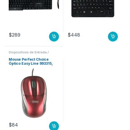
$
289
$
448
Dispositivos de Entrada /
Salida
,
Mouse
Mouse Perfect Choice
Óptico Easy Line 993315,
Alámbrico, USB, 1000DPI,
Rojo .
$
84