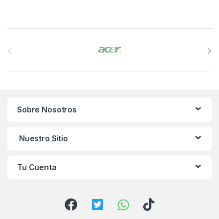
B
r
a
n
Sobre Nosotros
d
s
Nuestro Sitio
C
Tu Cuenta
a
r
o