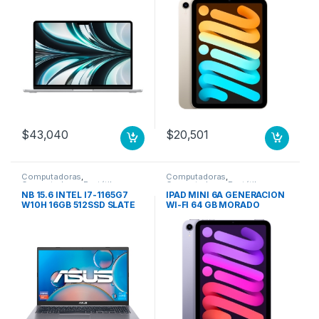
$
43,040
$
20,501
Computadoras
,
Computadoras
,
Computadoras Portátiles
Computadoras Portátiles
NB 15.6 INTEL I7-1165G7
IPAD MINI 6A GENERACION
W10H 16GB 512SSD SLATE
WI-FI 64 GB MORADO
GREY ASUS LAPTOP