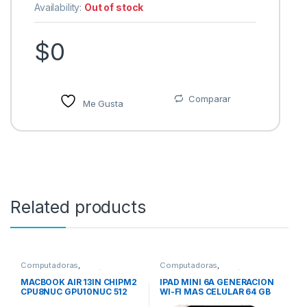
Availability:
Out of stock
$
0
Comparar
Me Gusta
Related products
Computadoras
,
Computadoras
,
Computadoras Portátiles
Computadoras Portátiles
MACBOOK AIR 13IN CHIPM2
IPAD MINI 6A GENERACION
CPU8NUC GPU10NUC 512
WI-FI MAS CELULAR 64 GB
GB SSD PLATA
BLANCO ESTELAR